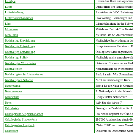
Lifestyle
Kennen Sie Ihren ökologischen
Luchs
Luchskiller: Pro Natura forscht
Luftreinhaltung
Reduktion der VOC Belastunge
Luftverkehrsabkommen
Staatsvertrag: Leuenberger und
Lärm
Lärmbekämpfung in der Schweiz
Mittelmeer
Mittelmeer "ertrinkt" in Touris
Mobilfunk
Zielkonflikte bei Antennenricht
Nachhaltige Entwicklung
Nachhaltige Entwicklung in de
Nachhaltige Entwicklung
Biosphärereservat Entlebuch: R
Nachhaltige Entwicklung
Ökologische Siedlungsentwickl
Nachhaltige Politik
Nachhaltig meint umweltverträg
Nachhaltiges Wirtschaften
Oekoradar: Tor zu einer nachha
Nachhaltigkeit
Nachhaltigkeit als Wirtschaftsc
Nachhaltigkeit im Unternehmen
Bank Sarasin: Wie Unternehmen
Nachhaltigkeit Schweiz
Nicht auf nachhaltigem Kurs
Naturreservat
Erfolg für die Natur in Georgie
Naturreservate
2. Nationalpark in der Schweiz
Naturschutz
Beispielhafter Naturschutz
News
Web-Site der Woche 7
Oekodesign
Ökologische Produktion für ök
Oekologische Ausgleichsflächen
Pro Natura begrüsst die Öko-Q
Oekologische Steuerreform
250'000 Arbeitsplätze durch ök
Oekologischer Ausgleich
"Natur 2001" setzt neue Masss
Oekostrom
Ökostrom in Deutschland weit