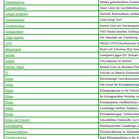
Gentechnologie
Werden gentechnikfreie Produk
Geschäftsführung
Neuer Leiter der Geschäftsfü
Gesund Ernährung
Deutsche Reformhäuser melde
Gewässerschutz
Gülle bringt Tod!
Gewässerschutz
Kanton Genf mit Gewässerpreis
Globalisierung
WEF-Hacker beziehen Stellung 
Grüne Anlagen
Die Oekobank am Scheideweg
GVO
Welche GVO-Schwellenwerte fü
Holznutzung
Bund will Schweizer Holz bess
Internet
Greenpeace gegen Elf: Domain b
Internet
Umweltpreise im Internet
Internet: Messe
Internet Expo als Business-Plat
IT
Schweiz im Bereich Kommunika
Klima
Beschleunigte Umweltzerstöru
Klima
Was kostet die Klimakatastrop
Klima
Klimaprognosen in der Schweiz
Klima
Im klimagerechten Verhalten st
Klima
Klimaexperten veröffentlichen 
Klima
Leuenberger eröffnet Verfahren 
Klima
Klimaänderungen: Schlussvere
Klima und Umwelt
Schwefelfreie Treibstoffe: Gu
Klimabündnis
Bundespräsident Leuenberger s
Klimaeerwärmung
Klimaerwärmung im Alpenrau
Klimaerwärmung
Bald Mittelmeerklima in der S