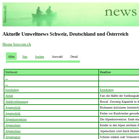
Aktuelle Umweltnews Schweiz, Deutschland und Österreich
Home biocom.ch
Alles
Neu
Suchen
Auswahl
Detail
Stichwort
Headline
...
...
Erotikshop
Erotikshop
Abfall
Fast die Hälfte der Siedlungsab
Abfallverbrennung
Buwal: Zuwenig Kapazität in 
Agrarpolitik
Biobauern kritisieren österreich
Agrarpolitik
Perlen vor Rindviecher geworf
Alpenkonvention
Die Alpenkonvention: Ende ein
Alpenschutz
Kinder in den Alpen zeichnen 
Alpenschutz
Alpenschutz wird durch Hintertü
Alpentransit
Schiene stärken statt Strassenve