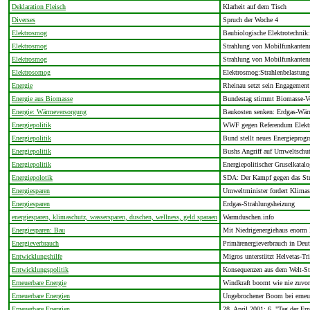
Deklaration Fleisch
Klarheit auf dem Tisch
Diverses
Spruch der Woche 4
Elektrosmog
Baubiologische Elektrotechnik
Elektrosmog
Strahlung von Mobilfunkanten
Elektrosmog
Strahlung von Mobilfunkantenn
Elektrosomog
Elektrosmog:Strahlenbelastung
Energie
Rheinau setzt sein Engagement 
Energie aus Biomasse
Bundestag stimmt Biomasse-V
Energie: Wärmeversorgung
Baukosten senken: Erdgas-Wär
Energiepolitik
WWF gegen Referendum Elektri
Energiepolitik
Bund stellt neues Energieprog
Energiepolitik
Bushs Angriff auf Umweltschut
Energiepolitik
Energiepolitischer Gruselkatalo
Energiepolotik
SDA: Der Kampf gegen das Stro
Energiesparen
Umweltminister fordert Klimas
Energiesparen
Erdgas-Strahlungsheizung
energiesparen, klimaschutz, wassersparen, duschen, wellness, geld sparaen
Warmduschen.info
Energiesparen: Bau
Mit Niedrigenergiehaus enorm 
Energieverbrauch
Primärenergieverbrauch in Deut
Entwicklungshilfe
Migros unterstützt Helvetas-Tr
Entwicklungspolitik
Konsequenzen aus dem Welt-St
Erneuerbare Energie
Windkraft boomt wie nie zuvor
Erneuerbare Energien
Ungebrochener Boom bei erneu
Erneuerbare Energien
28. April 2001: 6. "Tag der Ern