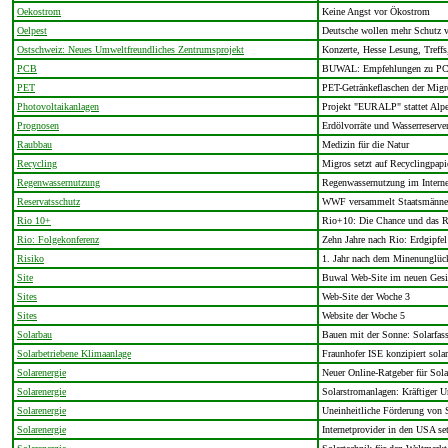
Oekostrom
Keine Angst vor Ökostrom
Oelpest
Deutsche wollen mehr Schutz v
Ostschweiz: Neues Umweltfreundliches Zentrumsprojekt
Konzerte, Hesse Lesung, Treffs
PCB
BUWAL: Empfehlungen zu PCB
PET
PET-Getränkeflaschen der Migr
Photovoltaikanlagen
Projekt "EURALP" stattet Alpe
Prognosen
Erdölvorräte und Wasserreserve
Raubbau
Medizin für die Natur
Recycling
Migros setzt auf Recyclingpapi
Regenwassernutzung
Regenwassernutzung im Interne
Reservatsschutz
WWF versammelt Staatsmänner
Rio 10+
Rio+10: Die Chance und das R
Rio: Folgekonferenz
Zehn Jahre nach Rio: Erdgipfel
Risiko
1. Jahr nach dem Minenunglüc
Site
Buwal Web-Site im neuen Gesi
Sites
Web-Site der Woche 3
Sites
Website der Woche 5
Solarbau
Bauen mit der Sonne: Solarfas
Solarbetriebene Klimaanlage
Fraunhofer ISE konzipiert sola
Solarenergie
Neuer Online-Ratgeber für Sola
Solarenergie
Solarstromanlagen: Kräftiger 
Solarenergie
Uneinheitliche Förderung von 
Solarenergie
Internetprovider in den USA set