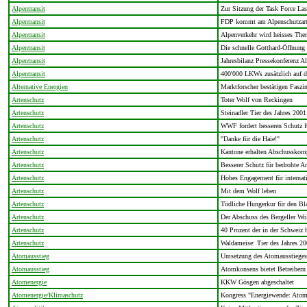
Alpentransit
Zur Sitzung der Task Force La
Alpentransit
FDP kommt am Alpenschutzarti
Alpentransit
Alpenverkehr wird heisses The
Alpentransit
Die schnelle Gotthard-Öffnung
Alpentransit
Jahresbilanz Pressekonferenz Al
Alpentransit
400'000 LKWs zusätzlich auf di
Alternative Energien
Marktforscher bestätigen Faszin
Artenschutz
Toter Wolf von Reckingen
Artenschutz
Steinadler Tier des Jahres 2001
Artenschutz
WWF fordert besseren Schutz f
Artenschutz
"Danke für die Haie!"
Artenschutz
Kantone erhalten Abschusskom
Artenschutz
Besserer Schutz für bedrohte 
Artenschutz
Hohes Engagement für internati
Artenschutz
Mit dem Wolf leben
Artenschutz
Tödliche Hungerkur für den Bl
Artenschutz
Der Abschuss des Bergeller Wol
Artenschutz
40 Prozent der in der Schweiz 
Artenschutz
Waldameise: Tier des Jahres 2
Atomausstieg
Umsetzung des Atomausstieges
Atomausstieg
Atomkonsens bietet Betreibern 
Atomenergie
KKW Gösgen abgeschaltet
Atomenergie/Klimaschutz
Kongress "Energiewende: Atom