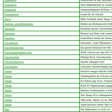
Solarenergie
Solartechnik für den Weltmarkt
Solarenergie
Neue Marktübersicht zu Solarko
Sondermüll
Sondermülldeponie Kölliken: S
Sonnenenergie
Lernen für die Zukunft
Tempo
Mehr Sicherheit durch Tempo 3
Textilien: umweltfreundliche
Kleider aus Biobaumwolle för
Tourismus
Hotelplan lanciert Umweltfrank
Tourismus
Himmel und Meer, statt immer
Tourismus
Solar-Mobil-Verleih für Tourist
Umweltfonds
Oikocredit: „Sind Ölkonzerne w
Umweltkatastrophe
Die grösste Bohrinsel der Welt
Umweltmanagementsystem
WWF Schweiz mit dem ISO 1400
Umweltpolitik
Philippe Roch: Umweltpolitik i
Umwelttechnologie
TerraTec behauptet sich!
UNO-Beitritt
Schweizer Umweltverbände klar
Verkehr
Deutlich weniger tödliche Unfä
Verkehr
Verkehrspolitik der Schweiz ni
Verkehr
Pro Natura sagt JA zu «Strassen
Verkehr
Rund 40 Organisationen engagi
Verkehr
Höchster Schienenanteil in Eur
Verkehr
Nun Tempo 30 in Wohnquartie
Verkehr
Weltwoche: Warum wir im Verke
Verkehr
Alpen-Initiative fordert Task F
Wald
Das Waldsterben ist nicht tot!