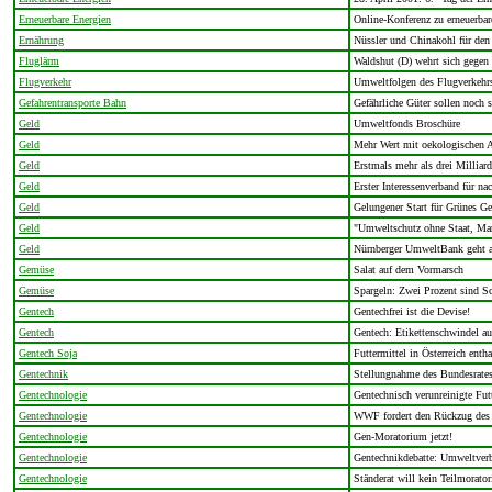
Erneuerbare Energien
Online-Konferenz zu erneuerbar
Ernährung
Nüssler und Chinakohl für den 
Fluglärm
Waldshut (D) wehrt sich gegen
Flugverkehr
Umweltfolgen des Flugverkehr
Gefahrentransporte Bahn
Gefährliche Güter sollen noch s
Geld
Umweltfonds Broschüre
Geld
Mehr Wert mit oekologischen 
Geld
Erstmals mehr als drei Milliar
Geld
Erster Interessenverband für na
Geld
Gelungener Start für Grünes G
Geld
"Umweltschutz ohne Staat, Mar
Geld
Nürnberger UmweltBank geht a
Gemüse
Salat auf dem Vormarsch
Gemüse
Spargeln: Zwei Prozent sind S
Gentech
Gentechfrei ist die Devise!
Gentech
Gentech: Etikettenschwindel a
Gentech Soja
Futtermittel in Österreich enth
Gentechnik
Stellungnahme des Bundesrates
Gentechnologie
Gentechnisch verunreinigte Fut
Gentechnologie
WWF fordert den Rückzug des 
Gentechnologie
Gen-Moratorium jetzt!
Gentechnologie
Gentechnikdebatte: Umweltverb
Gentechnologie
Ständerat will kein Teilmorato