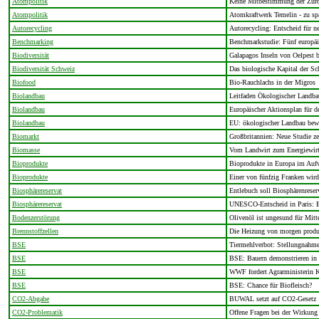
Atompolitik
Keine Mitbestimmung der Zürc
Atompolitik
Atomkraftwerk Temelin - zu spät
Autorecycling
Autorecycling: Entscheid für n
Benchmarking
Benchmarkstudie: Fünf europä
Biodiversität
Galapagos Inseln von Oelpest 
Biodiversität Schweiz
Das biologische Kapital der Sc
Biofood
Bio-Rauchlachs in der Migros
Biolandbau
Leitfaden Ökologischer Landbau
Biolandbau
Europäischer Aktionsplan für 
Biolandbau
EU: ökologischer Landbau bewä
Biomarkt
Großbritannien: Neue Studie 
Biomasse
Vom Landwirt zum Energiewirt:
Bioprodukte
Bioprodukte in Europa im Aufw
Bioprodukte
Einer von fünfzig Franken wir
Biosphärereservat
Entlebuch soll Biosphärenres
Biosphärereservat
UNESCO-Entscheid in Paris: E
Bodenzerstörung
Olivenöl ist ungesund für Mitt
Brennstoffzellen
Die Heizung von morgen prod
BSE
Tiermehlverbot: Stellungnah
BSE
BSE: Bauern demonstrieren in 
BSE
WWF fordert Agrarministerin K
BSE
BSE: Chance für Biofleisch?
CO2-Abgabe
BUWAL setzt auf CO2-Gesetz
CO2-Problematik
Offene Fragen bei der Wirkung