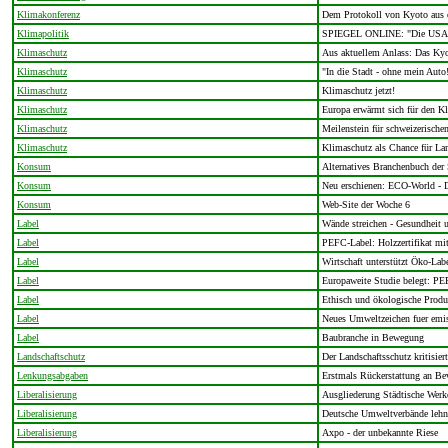
Klimakonferenz
Dem Protokoll von Kyoto aus d
Klimapolitik
SPIEGEL ONLINE: "Die USA a
Klimaschutz
Aus aktuellem Anlass: Das Kyo
Klimaschutz
"In die Stadt - ohne mein Auto
Klimaschutz
Klimaschutz jetzt!
Klimaschutz
Europa erwärmt sich für den K
Klimaschutz
Meilenstein für schweizerische
Klimaschutz
Klimaschutz als Chance für Lan
Konsum
Alternatives Branchenbuch der
Konsum
Neu erschienen: ECO-World - D
Konsum
Web-Site der Woche 6
Label
Wände streichen - Gesundheit
Label
PEFC-Label: Holzzertifikat m
Label
Wirtschaft unterstützt Öko-Lab
Label
Europaweite Studie belegt: PEF
Label
Ethisch und ökologische Produ
Label
Neues Umweltzeichen fuer emi
Label
Baubranche in Bewegung
Landschaftschutz
Der Landschaftsschutz kritisie
Lenkungsabgaben
Erstmals Rückerstattung an B
Liberalisierung
Ausgliederung Städtische Werk
Liberalisierung
Deutsche Umweltverbände lehn
Liberalisierung
Axpo - der unbekannte Riese