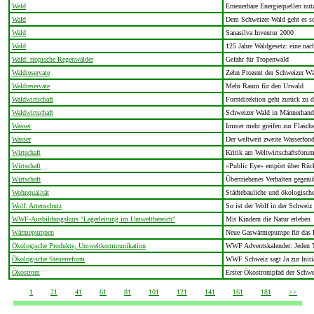
Wald
Erneuerbare Energiequellen nut
Wald
Dem Schweizer Wald geht es sc
Wald
Sanasilva Inventur 2000
Wald
125 Jahre Waldgesetz: eine nac
Wald: tropische Regenwälder
Gefahr für Tropenwald
Waldreservate
Zehn Prozent der Schweizer Wä
Waldreservate
Mehr Raum für den Urwald
Waldwirtschaft
Forstdirektion geht zurück zu 
Waldwirtschaft
Schweizer Wald in Männerhand
Wasser
Immer mehr greifen zur Flasch
Wasser
Der weltweit zweite Wasserfon
Wirtschaft
Kritik am Weltwirtschaftsforu
Wirtschaft
«Public Eye» empört über Rück
Wirtschaft
Übertriebenes Verhalten gege
Wohnqualität
Städtebauliche und ökologische 
Wolf: Artenschutz
So ist der Wolf in der Schweiz 
WWF-Ausbildungskurs "Lagerleitung im Umweltbereich"
Mit Kindern die Natur erleben
Wärmepumpen
Neue Gaswärmepumpe für das Ei
Ökologische Produkte, Umweltkommunikation
WWF Adventskalender: Jeden T
Ökologische Steuerreform
WWF Schweiz sagt Ja zur Initiat
Ökostrom
Erster Ökostrompfad der Schwei
1
21
41
61
81
101
121
141
161
181
>>