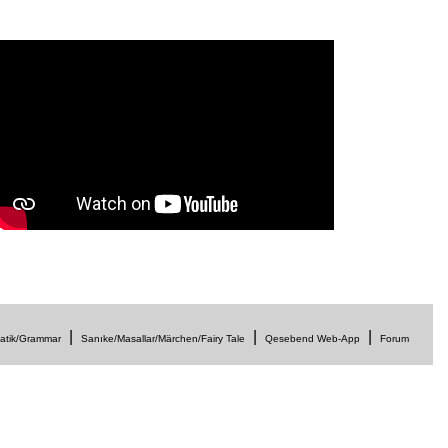
|
|
|
atik/Grammar
Sanıke/Masallar/Märchen/Fairy Tale
Qesebend Web-App
Forum