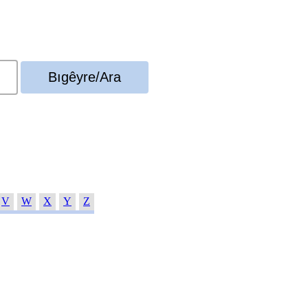
V
W
X
Y
Z