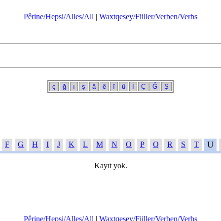
Pêrine/Hepsi/Alles/All
|
Waxtqesey/Fiiller/Verben/Verbs
ç
ğ
ı
ş
â
ê
î
û
İ
Ç
Ğ
Ş
U
F
G
H
I
J
K
L
M
N
O
P
Q
R
S
T
Kayıt yok.
Pêrine/Hepsi/Alles/All
|
Waxtqesey/Fiiller/Verben/Verbs