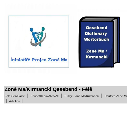
1
Zonê Ma/Kırmancki Qesebend - Fêlê
|
|
|
Pela Seri/Home
Pêrine/Hepsi/Alles/All
Türkçe-Zonê Ma/Kırmancki
Deutsch-Zonê Ma
|
|
Ad-On's