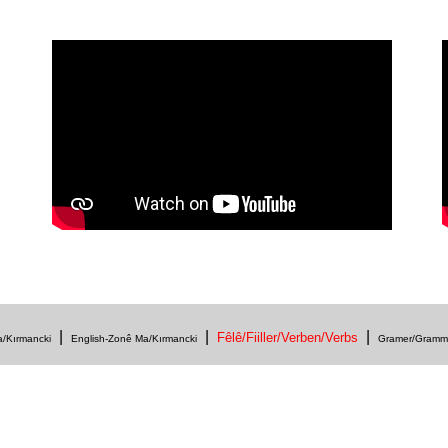
|
|
|
Fêlê/Fiiller/Verben/Verbs
/Kırmancki
English-Zonê Ma/Kırmancki
Gramer/Gramm