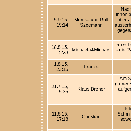
Nach
Ihnen 
15.9.15,
Monika und Rolf
überra
19:14
Szeemann
ausserh
gegess
ein sch
18.8.15,
Michaela&Michael
- die 
15:23
1.8.15,
Frauke
23:15
Am S
grünenB
21.7.15,
Klaus Dreher
aufge
15:35
Ic
11.6.15,
Schmi
Christian
17:13
sowo