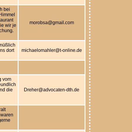
h bei
 Himmel
taurant
morobsa@gmail.com
e wir je
chung.
nüßlich
ns dort
michaelomahler@t-online.de
g vom
eundlich
nd die
Dreher@advocaten-dth.de
alt
 waren
gerne