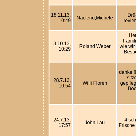
18.11.13,
Drü
Naclerio,Michele
10:49
revie
Her
Famil
3.10.13,
Roland Weber
wie wir
10:29
Besuc
danke f
sitz
28.7.13,
Willi Floren
gepfleg
10:54
Boc
24.7.13,
4 sch
John Lau
17:57
Frische