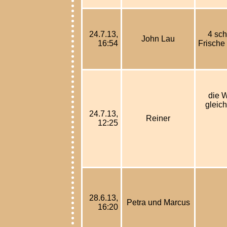
24.7.13,
4 sch
John Lau
16:54
Frische
die W
gleich
24.7.13,
Reiner
12:25
28.6.13,
Petra und Marcus
16:20