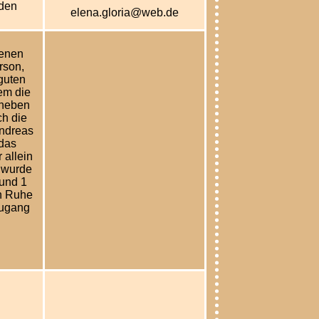
den
elena.gloria@web.de
genen
rson,
guten
em die
 neben
h die
Andreas
 das
 allein
; wurde
und 1
n Ruhe
zugang