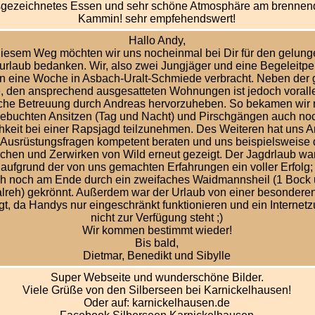
gezeichnetes Essen und sehr schöne Atmosphäre am brennen
Kammin! sehr empfehendswert!
Hallo Andy,
diesem Weg möchten wir uns nocheinmal bei Dir für den gelun
urlaub bedanken. Wir, also zwei Jungjäger und eine Begeleitpe
n eine Woche in Asbach-Uralt-Schmiede verbracht. Neben der 
, den ansprechend ausgesatteten Wohnungen ist jedoch vorall
iche Betreuung durch Andreas hervorzuheben. So bekamen wir
ebuchten Ansitzen (Tag und Nacht) und Pirschgängen auch noc
hkeit bei einer Rapsjagd teilzunehmen. Des Weiteren hat uns 
 Ausrüstungsfragen kompetent beraten und uns beispielsweise
chen und Zerwirken von Wild erneut gezeigt. Der Jagdrlaub war
aufgrund der von uns gemachten Erfahrungen ein voller Erfolg
h noch am Ende durch ein zweifaches Waidmannsheil (1 Bock 
reh) gekrönnt. Außerdem war der Urlaub von einer besondere
gt, da Handys nur eingeschränkt funktionieren und ein Internet
nicht zur Verfügung steht ;)
Wir kommen bestimmt wieder!
Bis bald,
Dietmar, Benedikt und Sibylle
Super Webseite und wunderschöne Bilder.
Viele Grüße von den Silberseen bei Karnickelhausen!
Oder auf: karnickelhausen.de