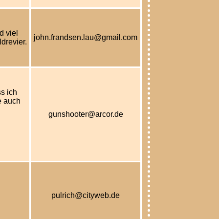
 viel
john.frandsen.lau@gmail.com
drevier.
s ich
e auch
gunshooter@arcor.de
pulrich@cityweb.de