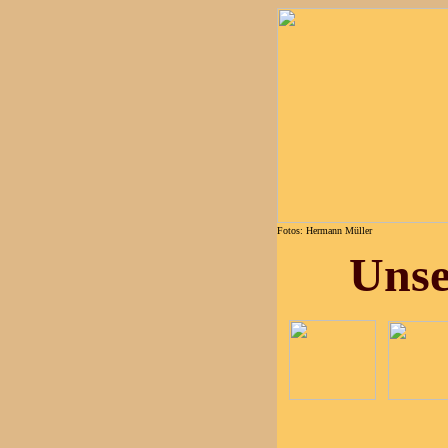
F
otos: Hermann Müller
Unser 