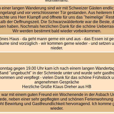
Münsterland.
 einer langen Wanderung sind wir mit Schweizer Gästen endlic
angelangt und vor verschlossener Tür gestanden. Aus heiterem
schte uns Herr Klampfl und öffnete für uns das "heimelige" Res
alb der Oeffnungszeit. Die Schwarzwäldertorte war die Beste, di
en haben. Nochmals herzlichen Dank für die schöne Ueberras
Wir werden bestimmt bald wieder vorbeikommen.
önes Haus - da geht mann gerne ein und aus - das Essen ist ge
Räume sind vorzüglich - wir kommen gerne wieder - und setzen u
nieder.
onntag gegen 19.00 Uhr kam ich nach einem langen Wanderta
and "ungebucht" in der Schmiede unter und wurde sehr gastfr
nommen und verpflegt - vielen Dank für das schöne Frühstück u
angenehmen Gespräche
Herzliche Grüße Klaus Dreher aus HB
h war mit einem guten Freund ein Wochenende in der Asbach Ur
ede, neben einer sehr gepflegten und schönen Ferienwohnung
hl Bewirtung und Gastfreundlichkeit hervorragend. Ich komme 
wieder.