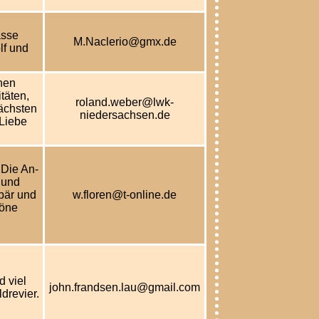
asse
M.Naclerio@gmx.de
lf und
hen
täten,
roland.weber@lwk-
nächsten
niedersachsen.de
Liebe
 Die An-
 und
bär und
w.floren@t-online.de
höne
 viel
john.frandsen.lau@gmail.com
drevier.