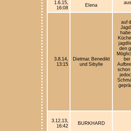
1.6.15,
aus
Elena
16:08
auf 
Jagd
habe
Küche
jagdl
den g
Möglic
3.8.14,
Dietmar, Benedikt
bei
13:15
und Sibylle
Aufbre
schon 
jedoc
Schmal
geprä
3.12.13,
BURKHARD
16:42