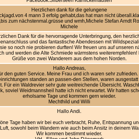
Facebook.Silberseen Karnickelhausen
Herzlichen dank für die gelungene
ckjagd.von 4 mann 3 erfolg gehabt,das hat man nicht überall.kl
r,bis zum nächstenmal.grüsse und wmh,Michele Stefan Arndt Ro
Michele
zlichen Dank für die hervorragende Unterbringung, den herzlic
ienanschluss und das fantastische Abendessen mit Wildspeziali
 sie so noch nie probieren durften! Wir freuen uns auf unseren 
h und werden die Alte Schmiede wärmstens weiterempfehlen! 
Grüße von zwei Wanderern aus dem hohen Norden.
Hallo Andreas,
ür den guten Service. Meine Frau und ich waren sehr zufrieden.
einrichtungen standen an passen-den Stellen, waren ausgestatt
t. Für ein Waldrevier sehr gute weitreichende Übersicht. Wasch
k, soviel Weidmannsheil hatte ich nicht erwartet. Wir hatten sc
erholsame Tage und kommen gern wieder.
Mechthild und Willi
Hallo Andi.
öne Tage haben wir bei euch verbracht, Ruhe, Entspannung und
 Luft, sowohl beim Wandern wie auch beim Ansitz in deinem Wal
Wir kommen bestimmt wieder.