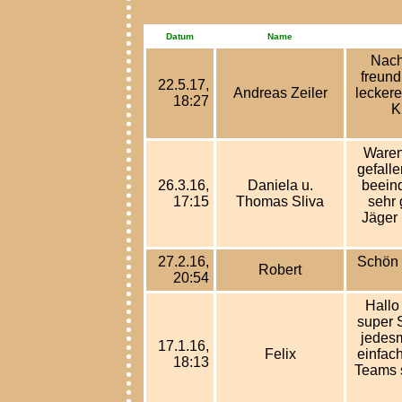
Datum
Name
Nach
freund
22.5.17,
Andreas Zeiler
leckere
18:27
K
Waren
gefall
26.3.16,
Daniela u.
beeind
17:15
Thomas Sliva
sehr 
Jäger 
27.2.16,
Schön 
Robert
20:54
Hallo
super 
jedesm
17.1.16,
Felix
einfac
18:13
Teams s