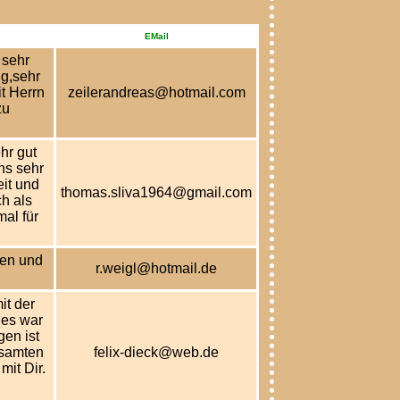
EMail
 sehr
g,sehr
t Herrn
zeilerandreas@hotmail.com
zu
hr gut
ns sehr
it und
thomas.sliva1964@gmail.com
h als
al für
den und
r.weigl@hotmail.de
it der
 es war
gen ist
esamten
felix-dieck@web.de
mit Dir.