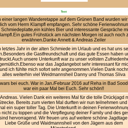
Text
 einer langen Wanderetappe auf dem Grünen Band wurden wir
lich vom Herrn Klampfl empfangen. Sehr schöne Ferienwohnun
 Schmiedeplatte,ein kühles Bier und interessante Gespräche mi
lampfl.Ein gutes Frühstück am nächsten Morgen ist auch noch 
erwähnen.Danke Annett & Andreas Zeiler
 letztes Jahr in der alten Schmiede im Urlaub und es hat uns se
en.Besonders die Gastfreundschaft und das gute Essen haben u
ruckt.Auch unsere Unterkunft war zu unser vollsten Zufriedenhe
gemütlich.Ebenso war das Jagdangebot sehr interessant für mic
und ich fühlte mich sofort sehr angenommen.Vielen Dank nochm
alles weiterhin viel Weidmannsheil Danny und Thomas Sliva
wars bei euch. War in Jan./Februar 2016 auf Reha in Bad Soo
war ein paar Mal bei Euch. Sehr schön!!
 Andreas. Vielen Dank ein weiteres Mal für die tolle Drückjagd m
Strecke. Bereits zum vierten Mal durften wir nun teilnehmen und
al ein super toller Tag. Die Unterkunft in deinen Ferienwohnun
h nicht zu toppen und die Verpflegung deiner Family und des g
ind hervorragend. Wir freuen uns auf weitere schöne Jagdtage 
Liebe Grüße und Waidmannsheil von den Jägern aus dem