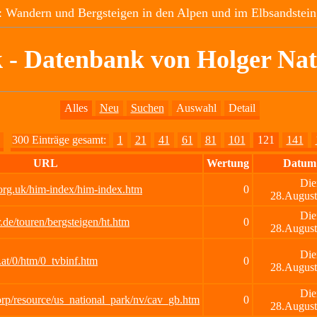
 Wandern und Bergsteigen in den Alpen und im Elbsandstein
 - Datenbank von Holger Na
Alles
Neu
Suchen
Auswahl
Detail
300 Einträge gesamt:
1
21
41
61
81
101
121
141
URL
Wertung
Datum
Die
.org.uk/him-index/him-index.htm
0
28.August
Die
.de/touren/bergsteigen/ht.htm
0
28.August
Die
.at/0/htm/0_tvbinf.htm
0
28.August
Die
rp/resource/us_national_park/nv/cav_gb.htm
0
28.August