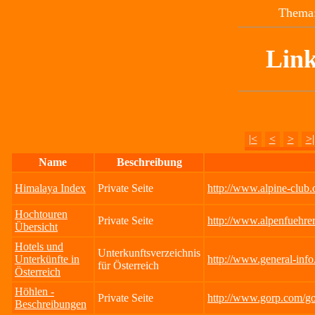
Thema:
Link
|<
<
>
>|
Name
Beschreibung
Himalaya Index
Private Seite
http://www.alpine-club
Hochtouren
Private Seite
http://www.alpenfuehrer
Übersicht
Hotels und
Unterkunftsverzeichnis
Unterkünfte in
http://www.general-info
für Österreich
Österreich
Höhlen -
Private Seite
http://www.gorp.com/go
Beschreibungen