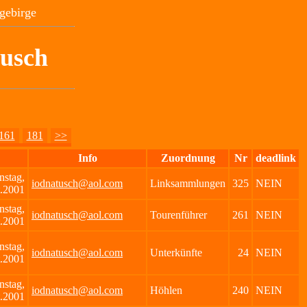
gebirge
tusch
161
181
>>
Info
Zuordnung
Nr
deadlink
nstag,
iodnatusch@aol.com
Linksammlungen
325
NEIN
.2001
nstag,
iodnatusch@aol.com
Tourenführer
261
NEIN
.2001
nstag,
iodnatusch@aol.com
Unterkünfte
24
NEIN
.2001
nstag,
iodnatusch@aol.com
Höhlen
240
NEIN
.2001