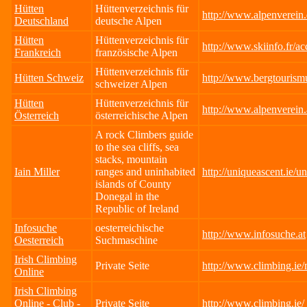
Hütten
Hüttenverzeichnis für
http://www.alpenverein.
Deutschland
deutsche Alpen
Hütten
Hüttenverzeichnis für
http://www.skiinfo.fr/a
Frankreich
französische Alpen
Hüttenverzeichnis für
Hütten Schweiz
http://www.bergtourism
schweizer Alpen
Hütten
Hüttenverzeichnis für
http://www.alpenverein.
Österreich
österreichische Alpen
A rock Climbers guide
to the sea cliffs, sea
stacks, mountain
Iain Miller
ranges and uninhabited
http://uniqueascent.ie/
islands of County
Donegal in the
Republic of Ireland
Infosuche
oesterreichische
http://www.infosuche.at
Oesterreich
Suchmaschine
Irish Climbing
Private Seite
http://www.climbing.ie/
Online
Irish Climbing
Online - Club -
Private Seite
http://www.climbing.ie/