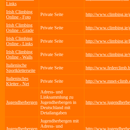
Links
Irish Climbing
Private Seite
http://www.climbing.ie/g
Online - Foto
Irish Climbing
Private Seite
http://www.climbing.ie/
Online - Grade
Irish Climbing
Private Seite
http://www.climbing.ie/
Online - Links
Irish Climbing
Private Seite
http://www.climbing.ie/
Online - Walls
Italienische
Private Seite
http://www.federclimb.bo
Sportkletterseite
Italienisches
Private Seite
http://www.mnet-climb
Kletter - Net
Adress- und
Linksammlung zu
Jugendherbergen
Jugendherbergen in
http://www.jugendherbe
Deutschland mit
Detailangaben
Jugendherbergen mit
Adress- und
Jugendherbergen
http://www.jugendherbe