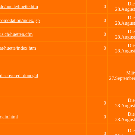
Die
de/huette/huette.htm
0
28.August
Die
ccomodation/index.jsp
0
28.August
Die
us.ch/huetten.cfm
0
28.August
Die
at/huette/index.htm
0
28.August
Mitt
undiscovered_donegal
27.Septembe
Die
0
28.August
Die
main.html
0
28.August
Die
0