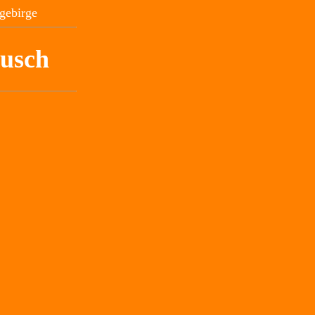
gebirge
tusch