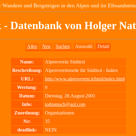
 Wandern und Bergsteigen in den Alpen und im Elbsandstein
 - Datenbank von Holger Na
Alles
Neu
Suchen
Auswahl
Detail
Name:
Alpenverein Südtirol
Beschreibung:
Alpenvereinsseite für Südtirol - Italien
URL:
http://www.alpenverein.it/html/index.html
Wertung:
0
Datum:
Dienstag, 28.August.2001
Info:
iodnatusch@aol.com
Zuordnung:
Organisationen
Nr:
35
deadlink:
NEIN