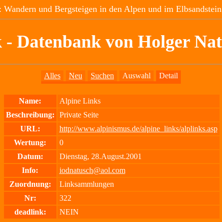
 Wandern und Bergsteigen in den Alpen und im Elbsandstein
 - Datenbank von Holger Na
Alles
Neu
Suchen
Auswahl
Detail
Name:
Alpine Links
Beschreibung:
Private Seite
URL:
http://www.alpinismus.de/alpine_links/alplinks.asp
Wertung:
0
Datum:
Dienstag, 28.August.2001
Info:
iodnatusch@aol.com
Zuordnung:
Linksammlungen
Nr:
322
deadlink:
NEIN