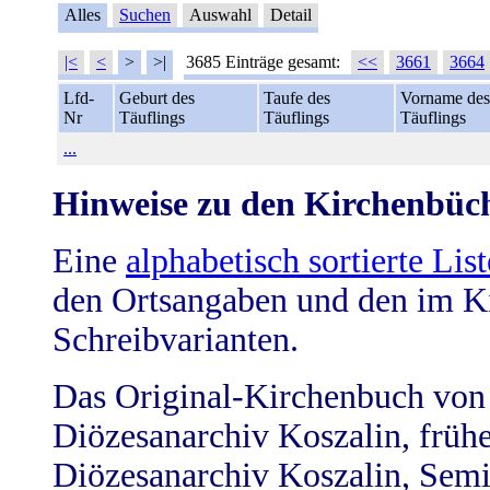
Alles
Suchen
Auswahl
Detail
|<
<
>
>|
3685 Einträge gesamt:
<<
3661
3664
Lfd-
Geburt des
Taufe des
Vorname des
Nr
Täuflings
Täuflings
Täuflings
...
Hinweise zu den Kirchenbüc
Eine
alphabetisch sortierte List
den Ortsangaben und den im K
Schreibvarianten.
Das Original-Kirchenbuch von 
Diözesanarchiv Koszalin, früher
Diözesanarchiv Koszalin, Semin