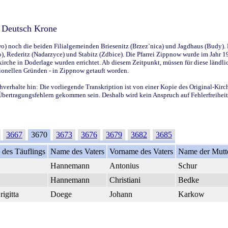
s Deutsch Krone
) noch die beiden Filialgemeinden Briesenitz (Brzez`nica) und Jagdhaus (Budy). F
, Rederitz (Nadarzyce) und Stabitz (Zdbice). Die Pfarrei Zippnow wurde im Jahr 191
erkirche in Doderlage wurden errichtet. Ab diesem Zeitpunkt, müssen für diese län
ionellen Gründen - in Zippnow getauft worden.
hverhalte hin: Die vorliegende Transkription ist von einer Kopie des Original-Kirc
u Übertragungsfehlern gekommen sein. Deshalb wird kein Anspruch auf Fehlerfreihei
3667
3670
3673
3676
3679
3682
3685
des Täuflings
Name des Vaters
Vorname des Vaters
Name der Mutt
Hannemann
Antonius
Schur
Hannemann
Christiani
Bedke
rigitta
Doege
Johann
Karkow