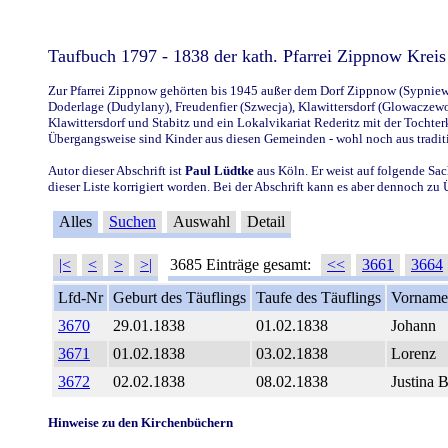
Taufbuch 1797 - 1838 der kath. Pfarrei Zippnow Krei
Zur Pfarrei Zippnow gehörten bis 1945 außer dem Dorf Zippnow (Sypniewo
Doderlage (Dudylany), Freudenfier (Szwecja), Klawittersdorf (Glowaczewo)
Klawittersdorf und Stabitz und ein Lokalvikariat Rederitz mit der Tocht
Übergangsweise sind Kinder aus diesen Gemeinden - wohl noch aus tradit
Autor dieser Abschrift ist
Paul Lüdtke
aus Köln. Er weist auf folgende Sac
dieser Liste korrigiert worden. Bei der Abschrift kann es aber dennoch z
Alles
Suchen
Auswahl
Detail
|<
<
>
>|
3685 Einträge gesamt:
<<
3661
3664
Lfd-Nr
Geburt des Täuflings
Taufe des Täuflings
Vorname 
3670
29.01.1838
01.02.1838
Johann
3671
01.02.1838
03.02.1838
Lorenz
3672
02.02.1838
08.02.1838
Justina B
Hinweise zu den Kirchenbüchern