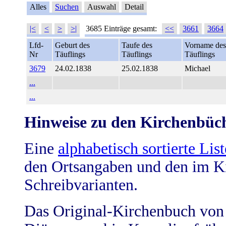
Alles
Suchen
Auswahl
Detail
|<
<
>
>|
3685 Einträge gesamt:
<<
3661
3664
Lfd-
Geburt des
Taufe des
Vorname des
Nr
Täuflings
Täuflings
Täuflings
3679
24.02.1838
25.02.1838
Michael
...
...
Hinweise zu den Kirchenbüc
Eine
alphabetisch sortierte List
den Ortsangaben und den im K
Schreibvarianten.
Das Original-Kirchenbuch von 