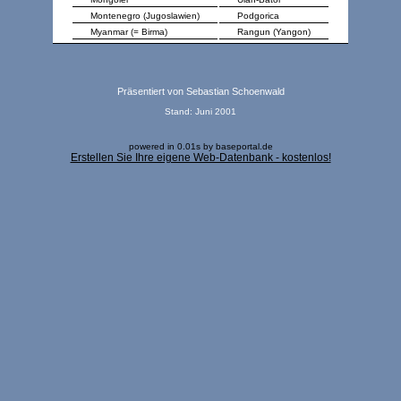
Montenegro (Jugoslawien)
Podgorica
Myanmar (= Birma)
Rangun (Yangon)
Präsentiert von
Sebastian Schoenwald
Stand: Juni 2001
powered in 0.01s by baseportal.de
Erstellen Sie Ihre eigene Web-Datenbank - kostenlos!