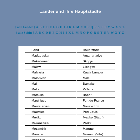
Länder und ihre Hauptstädte
[ alle Länder ]
A
B
C
D
E
F
G
H
I
J
K
L
M
N
O
P
Q
R
S
T
U
V
W
X
Y
Z
[ alle Städte ]
A
B
C
D
E
F
G
H
I
J
K
L
M
N
O
P
Q
R
S
T
U
V
W
X
Y
Z
Land
Hauptstadt
Madagaskar
Antananarivo
Makedonien
Skopje
Malawi
Lilongwe
Malaysia
Kuala Lumpur
Malediven
Male
Mali
Bamako
Malta
Valletta
Marokko
Rabat
Martinique
Fort-de-France
Mauretanien
Nouakchott
Mauritius
Port Louis
Mexiko
Mexiko (Stadt)
Mikronesien
Palikir
Moçambik
Maputo
Monaco
Monaco (Ville)
Mongolei
Ulan-Bator