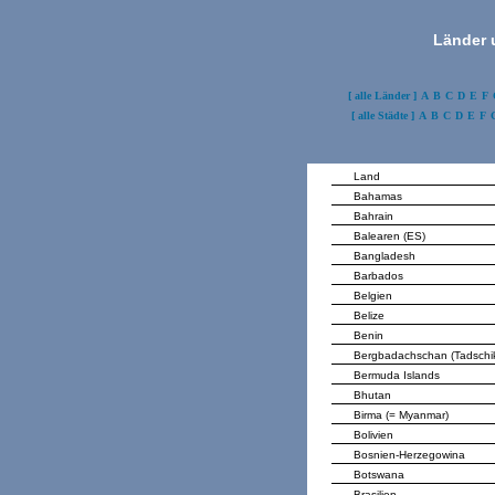
Länder 
[ alle Länder ]
A
B
C
D
E
F
[ alle Städte ]
A
B
C
D
E
F
Land
Bahamas
Bahrain
Balearen (ES)
Bangladesh
Barbados
Belgien
Belize
Benin
Bergbadachschan (Tadschik
Bermuda Islands
Bhutan
Birma (= Myanmar)
Bolivien
Bosnien-Herzegowina
Botswana
Brasilien