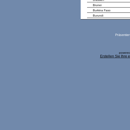
Brunei
Burkina Faso
Burundi
Präsentier
powered
Erstellen Sie Ihre