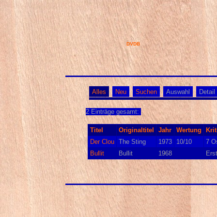
DVDB
Alles
Neu
Suchen
Auswahl
Detail
2 Einträge gesamt:
Titel
Originaltitel
Jahr
Wertung
Krit
Der Clou
The Sting
1973
10/10
7 Os
Bullit
Bullit
1968
Ers