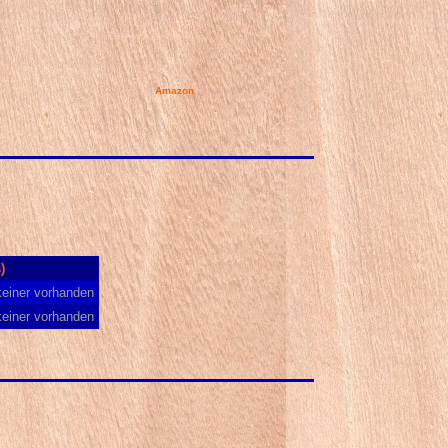
s
Amazon
)
keiner vorhanden
keiner vorhanden