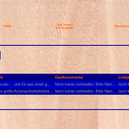
Dirk Jasper
IMDB
Moviefan
Filmlexikon
ik
Gastkommentar
Link(s
cars ... und für was einen g...
Noch keiner vorhanden. Bitte Nam...
noch 
te große Actionachterbahnfahr...
Noch keiner vorhanden. Bitte Nam...
noch 
©