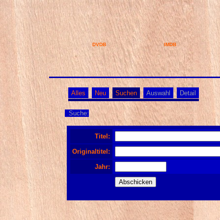
DVDB
IMDB
Alles
Neu
Suchen
Auswahl
Detail
Suche:
Titel:
Originaltitel:
Jahr: