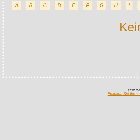
A
B
C
D
E
F
G
H
I
Kei
powered
Erstellen Sie Ihre