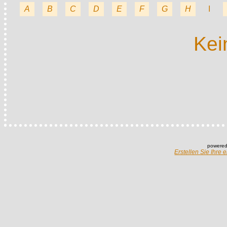
A
B
C
D
E
F
G
H
I
Kei
powered
Erstellen Sie Ihre