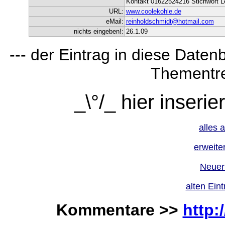
Kontakt 01622524216 Stichwort Le
URL:
www.coolekohle.de
eMail:
reinholdschmidt@hotmail.com
nichts eingeben!:
26.1.09
--- der Eintrag in diese Daten
Thementre
_\°/_ hier inseri
alles 
erweite
Neuer
alten Ein
Kommentare >>
http: