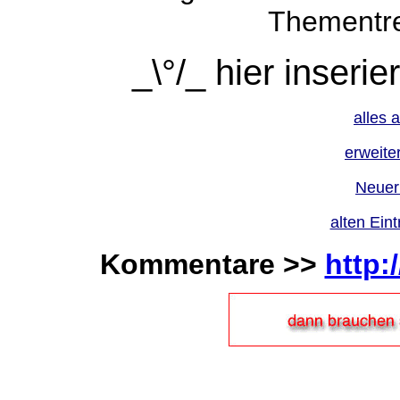
Thementre
_\°/_ hier inseri
alles 
erweite
Neuer
alten Ein
Kommentare >>
http: