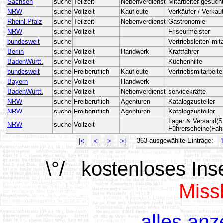
Sachsen
suche
Teilzeit
Nebenverdienst
Mitarbeiter gesuch
NRW
suche
Vollzeit
Kaufleute
Verkäufer / Verkauf
Rheinl.Pfalz
suche
Teilzeit
Nebenverdienst
Gastronomie
NRW
suche
Vollzeit
Friseurmeister
bundesweit
suche
Vertriebsleiter/-mit
Berlin
suche
Vollzeit
Handwerk
Kraftfahrer
BadenWürtt.
suche
Vollzeit
Küchenhilfe
bundesweit
suche
Freiberuflich
Kaufleute
Vertriebsmitarbeite
Bayern
suche
Vollzeit
Handwerk
BadenWürtt.
suche
Vollzeit
Nebenverdienst
servicekräfte
NRW
suche
Freiberuflich
Agenturen
Katalogzusteller
NRW
suche
Freiberuflich
Agenturen
Katalogzusteller
Lager & Versand(St
NRW
suche
Vollzeit
Führerscheine(Fahr
363 ausgewählte Einträge:
|<
<
>
>|
\°/
kostenlos
es Ins
Miss
alles an