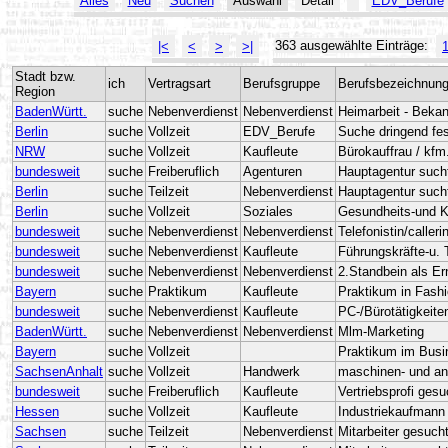
Alles
Neu
Suchen
Auswahl
Detail
EDV_Berufe
363 ausgewählte Einträge:
|<
<
>
>|
Stadt bzw.
ich
Vertragsart
Berufsgruppe
Berufsbezeichnun
Region
BadenWürtt.
suche
Nebenverdienst
Nebenverdienst
Heimarbeit - Beka
Berlin
suche
Vollzeit
EDV_Berufe
Suche dringend fes
NRW
suche
Vollzeit
Kaufleute
Bürokauffrau / kfm
bundesweit
suche
Freiberuflich
Agenturen
Hauptagentur such
Berlin
suche
Teilzeit
Nebenverdienst
Hauptagentur sucht 
Berlin
suche
Vollzeit
Soziales
Gesundheits-und Kr
bundesweit
suche
Nebenverdienst
Nebenverdienst
Telefonistin/caller
bundesweit
suche
Nebenverdienst
Kaufleute
Führungskräfte-u. 
bundesweit
suche
Nebenverdienst
Nebenverdienst
2.Standbein als E
Bayern
suche
Praktikum
Kaufleute
Praktikum in Fash
bundesweit
suche
Nebenverdienst
Kaufleute
PC-/Bürotätigkeit
BadenWürtt.
suche
Nebenverdienst
Nebenverdienst
Mlm-Marketing
Bayern
suche
Vollzeit
Praktikum im Busi
SachsenAnhalt
suche
Vollzeit
Handwerk
maschinen- und an
bundesweit
suche
Freiberuflich
Kaufleute
Vertriebsprofi gesu
Hessen
suche
Vollzeit
Kaufleute
Industriekaufmann
Sachsen
suche
Teilzeit
Nebenverdienst
Mitarbeiter gesuch