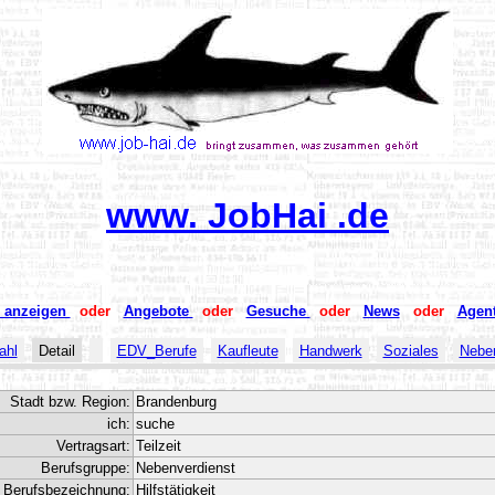
www. JobHai .de
s anzeigen
oder
Angebote
oder
Gesuche
oder
News
oder
Agen
ahl
Detail
EDV_Berufe
Kaufleute
Handwerk
Soziales
Neben
Stadt bzw. Region:
Brandenburg
ich:
suche
Vertragsart:
Teilzeit
Berufsgruppe:
Nebenverdienst
Berufsbezeichnung:
Hilfstätigkeit