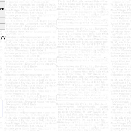
den
\°/