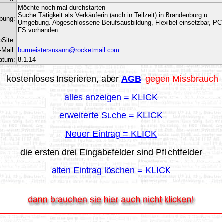
Möchte noch mal durchstarten
Suche Tätigkeit als Verkäuferin (auch in Teilzeit) in Brandenburg u.
bung:
Umgebung. Abgeschlossene Berufsausbildung, Flexibel einsetzbar, PC
FS vorhanden.
bSite:
-Mail:
burmeistersusann@rocketmail.com
atum:
8.1.14
/
kostenlos
es Inserieren, aber
AGB
gegen Missbrauch
alles anzeigen = KLICK
erweiterte Suche = KLICK
Neuer Eintrag = KLICK
die ersten drei Eingabefelder sind Pflichtfelder
alten Eintrag löschen = KLICK