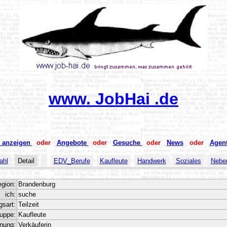
www. JobHai .de
s anzeigen
oder
Angebote
oder
Gesuche
oder
News
oder
Agen
ahl
Detail
EDV_Berufe
Kaufleute
Handwerk
Soziales
Neben
egion:
Brandenburg
ich:
suche
gsart:
Teilzeit
uppe:
Kaufleute
nung:
Verkäuferin