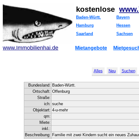
kostenlose
www.
Baden-Württ.
Bayern
Hamburg
Hessen
Saarland
Sachsen
www.Immobilienhai.de
Mietangebote
Mietgesuc
Alles
Neu
Suchen
Bundesland:
Baden-Württ.
Ortschaft:
Offenburg
Straße:
ich:
suche
Objektart:
4-u-mehr
qm:
Miete:
inkl.:
Beschreibung:
Familie mit zwei Kindern sucht ein neues Zuhau