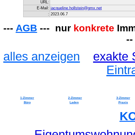
URL:
E-Mail:
jacqueline.hollstein@gmx.net
:
2023.06.7
---
AGB
--- nur
konkrete
Immo
-
alles anzeigen
exakte
Eintr
1-Zimmer
2-Zimmer
3-Zimmer
Büro
Laden
Praxis
K
Eigentumswohnun