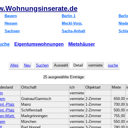
.Wohnungsinserate.de
Bayern
Berlin 1
Berli
Hessen
Meckl-Vorp.
Nied
Sachsen
Sachs-Anhalt
Schl
uche
Eigentumswohnungen
Mietshäuser
Alles
Neu
Suchen
Auswahl
Detail
vermiete
suche
25 ausgewählte Einträge:
desland
Ortschaft
ich
Objektart
Miete
i
in
vermiete
ern
Grainau/Garmisch
vermiete
2-Zimmer
659,00
n
nl.-Pfalz
Mainz
vermiete
1-Zimmer
700,00
nl.-Pfalz
Schifferstadt
vermiete
2-Zimmer
500,00
n
en-Württ.
Markgrönningen
vermiete
2-Zimmer
755,00
ern
München
vermiete
1-Zimmer
550,00
n
W
Bad Honnef
vermiete
3-Zimmer
780,00