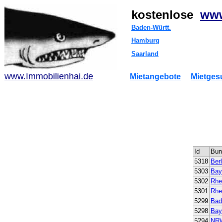
kostenlose
www
Baden-Württ.
Hamburg
Saarland
www.Immobilienhai.de
Mietangebote
Mietges
Id
Bun
5318
Berl
5303
Bay
5302
Rhei
5301
Rhei
5299
Bad
5298
Bay
5294
NR