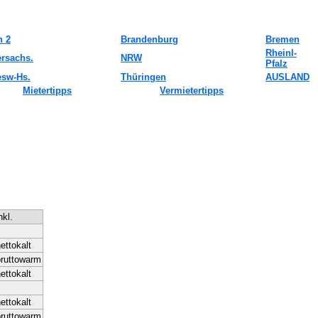
n 2
Brandenburg
Bremen
Rheinl-
ersachs.
NRW
Pfalz
esw-Hs.
Thüringen
AUSLAND
Mietertipps
Vermietertipps
nkl.
ettokalt
bruttowarm
ettokalt
ettokalt
bruttowarm