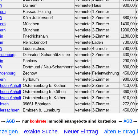
W
Dülmen
vermiete
Haus
900,00
n
ern
Passau-Heining
vermiete
1-Zimmer
n
W
Köln Junkersdorf
vermiete
2-Zimmer
680,00
n
ern
München
vermiete
3-Zimmer
1400,00
n
ern
München
vermiete
2-Zimmer
1900,00
b
in
Friedrichshain
vermiete
3-Zimmer
1180,00
in
Reinickendorf
vermiete
Laden
730,00
b
W
Lüdenscheid
vermiete
4-u-mehr
780,00
b
ndenburg
Diensdorf-Scharmützelsee
vermiete
2-Zimmer
430,00
n
in
Pankow
vermiete
290,00
b
W
Dortmund / Neu-Scharnhorst
vermiete
3-Zimmer
830,00
ndenburg
Zechow
vermiete
Ferienwohnung
450,00
n
ern
Pyrbaum
vermiete
3-Zimmer
980,00
hsen-Anhalt
Osternienburg b. Köthen
vermiete
2-Zimmer
413,00
hsen-Anhalt
Osternienburg b. köthen
vermiete
1-Zimmer
360,00
hsen-Anhalt
Osternienburg b. Köthen
vermiete
3-Zimmer
610,00
hsen
09661 Böhrigen
vermiete
2-Zimmer
272,00
n
dersachsen
Embsen b. Lüneburg
vermiete
3-Zimmer
450,00
n
---
AGB
--- nur
konkrete
Immobilienangebote sind kostenlos ---
AGB
---
nzeigen
exakte Suche
Neuer Eintrag
alten Eintrag