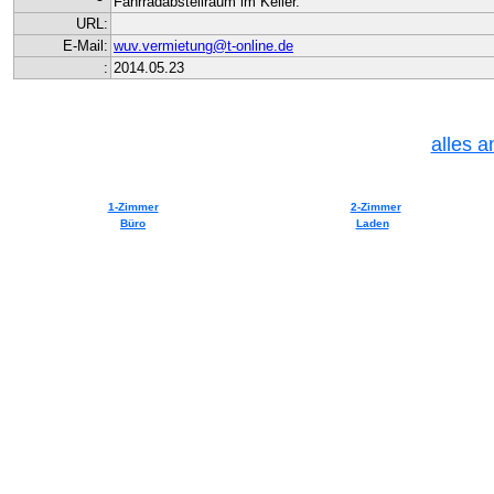
Fahrradabstellraum im Keller.
URL:
E-Mail:
wuv.vermietung@t-online.de
:
2014.05.23
alles a
1-Zimmer
2-Zimmer
Büro
Laden