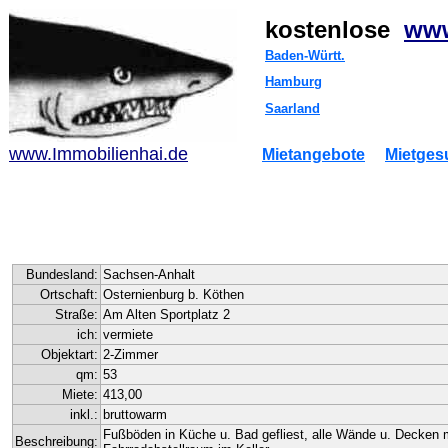
kostenlose
www
Baden-Württ.
Hamburg
Saarland
www.Immobilienhai.de
Mietangebote
Mietges
Bundesland:
Sachsen-Anhalt
Ortschaft:
Osternienburg b. Köthen
Straße:
Am Alten Sportplatz 2
ich:
vermiete
Objektart:
2-Zimmer
qm:
53
Miete:
413,00
inkl.:
bruttowarm
Fußböden in Küche u. Bad gefliest, alle Wände u. Decken 
Beschreibung: