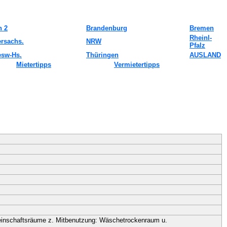
n 2
Brandenburg
Bremen
Rheinl-
ersachs.
NRW
Pfalz
esw-Hs.
Thüringen
AUSLAND
Mietertipps
Vermietertipps
emeinschaftsräume z. Mitbenutzung: Wäschetrockenraum u.