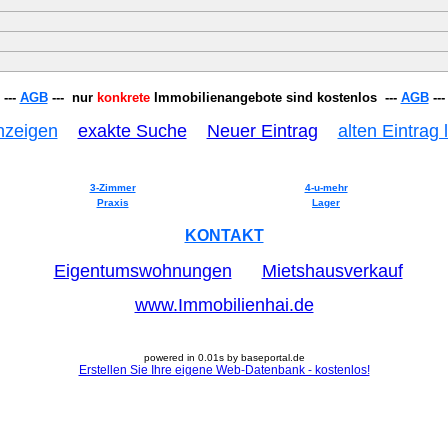
---
AGB
--- nur
konkrete
Immobilienangebote sind kostenlos ---
AGB
---
nzeigen
exakte Suche
Neuer Eintrag
alten Eintrag
3-Zimmer
4-u-mehr
Praxis
Lager
KONTAKT
Eigentumswohnungen
Mietshausverkauf
www.Immobilienhai.de
powered in 0.01s by baseportal.de
Erstellen Sie Ihre eigene Web-Datenbank - kostenlos!