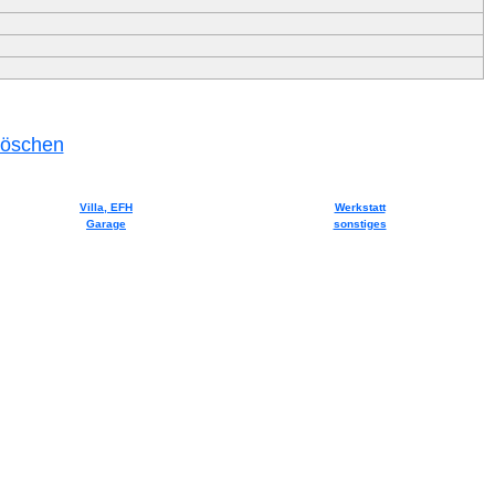
 löschen
Villa, EFH
Werkstatt
Garage
sonstiges