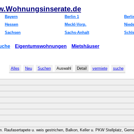
.Wohnungsinserate.de
Bayern
Berlin 1
Berli
Hessen
Meckl-Vorp.
Nied
Sachsen
Sachs-Anhalt
Schl
uche
Eigentumswohnungen
Mietshäuser
Alles
Neu
Suchen
Auswahl
Detail
vermiete
suche
m. Raufasertapete u. weis gestrichen, Balkon, Keller u. PKW Stellplatz, G