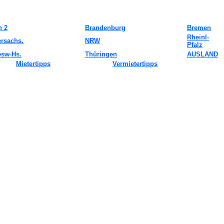
n 2
Brandenburg
Bremen
Rheinl-
ersachs.
NRW
Pfalz
esw-Hs.
Thüringen
AUSLAND
Mietertipps
Vermietertipps