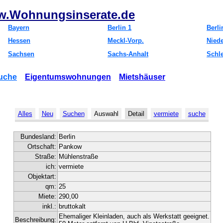
.Wohnungsinserate.de
Bayern
Berlin 1
Berli
Hessen
Meckl-Vorp.
Nied
Sachsen
Sachs-Anhalt
Schl
uche
Eigentumswohnungen
Mietshäuser
Alles
Neu
Suchen
Auswahl
Detail
vermiete
suche
Bundesland:
Berlin
Ortschaft:
Pankow
Straße:
Mühlenstraße
ich:
vermiete
Objektart:
qm:
25
Miete:
290,00
inkl.:
bruttokalt
Ehemaliger Kleinladen, auch als Werkstatt geeignet.
Beschreibung: