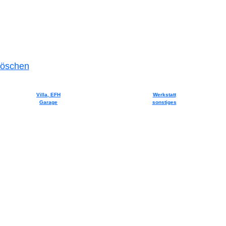
 löschen
Villa, EFH
Werkstatt
Garage
sonstiges