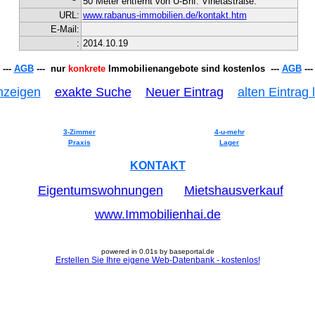
50 Meter entfernt von U-Bhf. Vinetastraße.
URL:
www.rabanus-immobilien.de/kontakt.htm
E-Mail:
:
2014.10.19
---
AGB
--- nur
konkrete
Immobilienangebote sind kostenlos ---
AGB
---
nzeigen
exakte Suche
Neuer Eintrag
alten Eintrag
3-Zimmer
4-u-mehr
Praxis
Lager
KONTAKT
Eigentumswohnungen
Mietshausverkauf
www.Immobilienhai.de
powered in 0.01s by baseportal.de
Erstellen Sie Ihre eigene Web-Datenbank - kostenlos!