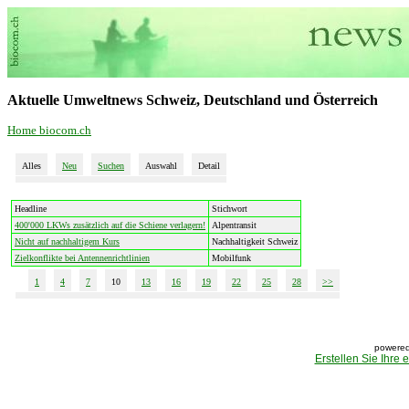
Aktuelle Umweltnews Schweiz, Deutschland und Österreich
Home biocom.ch
Alles
Neu
Suchen
Auswahl
Detail
Headline
Stichwort
400'000 LKWs zusätzlich auf die Schiene verlagern!
Alpentransit
Nicht auf nachhaltigem Kurs
Nachhaltigkeit Schweiz
Zielkonflikte bei Antennenrichtlinien
Mobilfunk
1
4
7
10
13
16
19
22
25
28
>>
powered
Erstellen Sie Ihre