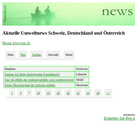
Aktuelle Umweltnews Schweiz, Deutschland und Österreich
Home biocom.ch
Alles
Neu
Suchen
Auswahl
Detail
Headline
Stichwort
Kennen Sie Ihren ökologischen Fussabdruck?
Lifestyle
Fast die Hälfte der Siedlungsabfälle wird wiederverwertet
Abfall
Erster Ökostrompfad der Schweiz eröffnet
Ökostrom
1
4
7
10
13
16
19
22
25
28
>>
powered
Erstellen Sie Ihre