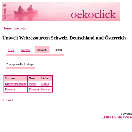
Home biocom.ch
Umwelt Webressourcen Schweiz, Deutschland und Österreich
Alles
Suchen
Auswahl
Detail
2 ausgewählte Einträge:
Stichwort
News
Links
Klimaveränderung
Wetter
Klima
Konsum
Konsum
Konsum
Zurück
powered
Erstellen Sie Ihre