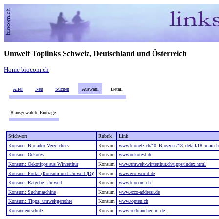
Umwelt Toplinks Schweiz, Deutschland und Österreich
Home biocom.ch
Alles
Neu
Suchen
Auswahl
Detail
8 ausgewählte Einträge:
Stichwort
Rubrik
Link
Konsum: Bioläden Verzeichnis
Konsum
www.bionetz.ch/10_Bioszene/18_detail/18_main.
Konsum: Oekotest
Konsum
www.oekotest.de
Konsum: Oekotipps aus Winterthur
Konsum
www.umwelt-winterthur.ch/tipps/index.html
Konsum: Portal (Konsum und Umwelt (D))
Konsum
www.eco-world.de
Konsum: Ratgeber Umwelt
Konsum
www.biocom.ch
Konsum: Suchmaschine
Konsum
www.ecco-address.de
Konsum: Tipps, umweltgerechte
Konsum
www.topten.ch
Konsumentschutz
Konsum
www.verbraucher-ini.de