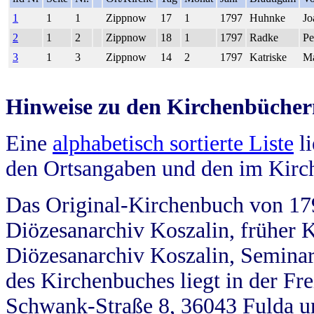
1
1
1
Zippnow
17
1
1797
Huhnke
Jo
2
1
2
Zippnow
18
1
1797
Radke
Pe
3
1
3
Zippnow
14
2
1797
Katriske
Ma
Hinweise zu den Kirchenbücher
Eine
alphabetisch sortierte Liste
li
den Ortsangaben und den im Kirc
Das Original-Kirchenbuch von 179
Diözesanarchiv Koszalin, früher Kö
Diözesanarchiv Koszalin, Seminar
des Kirchenbuches liegt in der Fr
Schwank-Straße 8, 36043 Fulda u