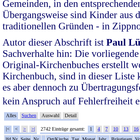
Gemeinden, in den entsprechende
Übergangsweise sind Kinder aus 
traditionellen Gründen - in Zippn
Autor dieser Abschrift ist
Paul L
Sachverhalte hin: Die vorliegende
Original-Kirchenbuches erstellt w
Kirchenbuch, sind in dieser Liste 
es aber dennoch zu Übertragungs
kein Anspruch auf Fehlerfreiheit 
Alles
Suchen
Auswahl
Detail
|<
<
>
>|
2742 Einträge gesamt:
1
4
7
10
13
16
lfd Nr
Seite
Nr.
Ort/Kirche
Tag
Monat
Jahr
Bräutigam
Vo