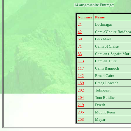
14 ausgewählte Einträge:
Nummer
Name
21
Lochnagar
42
Carn a'Choire Boidhe
69
Glas Maol
71
Cairn of Claise
83
Carn an t-Sagairt Mor
113
Carn an Tuirc
117
Cairn Bannoch
142
Broad Cairn
159
Creag Leacach
202
Tolmount
204
Tom Buidhe
219
Driesh
235
Mount Keen
253
Mayar