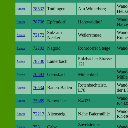
Wande
78532
Tuttlingen
Am Winterberg
Ändern
Heus
Wande
78736
Epfendorf
Harzwaldhof
Ändern
Harzw
Sulz am
Wande
72172
Weilerstrasse
Ändern
Necker
Ruine
72202
Nagold
Rohrdorfer Steige
Wande
Ändern
Sulzbacher Strasse
78730
Lauterbach
Ändern
121
Wande
76593
Gernsbach
Müllenbild
Ändern
Mülle
Rotenbachtalstr.
Wande
76534
Baden-Baden
Ändern
L78
der L
Wande
75389
Neuweiler
K4325
Ändern
K432
Wande
72213
Altensteig
Nähe Baiermühle
Ändern
K433
Zavelsteiner
753
Calw
Wande
Ändern