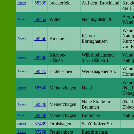
58339
breckerfeld
Auf dem Brockland
Krägl
Ändern
der L
Bergb
58452
Witten
Nachtigallstr. 26
Ändern
Wand
Wande
K2 vor
Natur
58566
Kierspe
Ändern
Ebringhausen
Kurz 
von K
Kierspe-
Wilbringhausener
Wande
58566
Ändern
Hšhlen
Str. / Hšhlen 1
Natur
Wande
58515
Lüdenscheid
Werkshagener Str.
Ändern
Home
Wande
58540
Meinerzhagen
Heed
(Nat.
Ändern
Ebbeg
Nähe Straße Im
(Nat.
58540
Meinerzhagen
Ändern
Brannten
Ebbeg
58540
Meinerzhagen
Butmicke
Natup
Ändern
57489
Drolshagen
SchŸrholzer Str.
Ändern
57258
Freudenberg
Euelsbruchstr.
Ändern