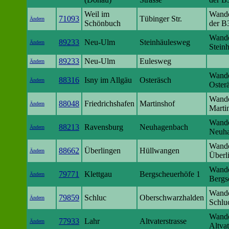
Weil im
Wande
71093
Tübinger Str.
Ändern
Schönbuch
der B
Wande
89233
Neu-Ulm
Steinhäulesweg
Ändern
Stein
89233
Neu-Ulm
Eulesweg
Ändern
Wande
88316
Isny im Allgäu
Osteräsch
Ändern
Oster
Wande
88048
Friedrichshafen
Martinshof
Ändern
Marti
Wande
88213
Ravensburg
Neuhagenbach
Ändern
Neuh
Wande
88662
Überlingen
Hüllwangen
Ändern
Überl
Wande
79771
Klettgau
Bergscheuerhöfe 1
Ändern
Bergs
Wande
79859
Schluc
Oberschwarzhalden
Ändern
Schlu
Wande
77933
Lahr
Altvaterstrasse
Ändern
Altva