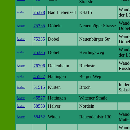
Strässle
Wande
75378
Bad Liebenzell
K4315
Ändern
der L
Wande
75335
Döbeln
Neuenböger Strasse
Ändern
Döbe
Wande
75335
Dobel
Neuenbürger Str.
Ändern
Dobel
Wande
75335
Dobel
Herrlingsweg
Ändern
der L
Wande
76706
Dettenheim
Rheinstr.
Ändern
Russh
45527
Hattingen
Berger Weg
Ändern
In de
51515
Kürten
Broch
Ändern
Splash
45527
Hattingen
Wittener Straße
Ändern
58553
Halver
Nordeln
Ändern
Wande
58452
Witten
Rauendahlstr 130
Ändern
Mutte
Wande