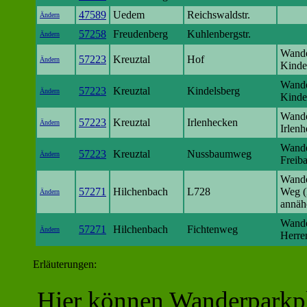
47589
Uedem
Reichswaldstr.
Ändern
57258
Freudenberg
Kuhlenbergstr.
Ändern
Wande
57223
Kreuztal
Hof
Ändern
Kinde
Wande
57223
Kreuztal
Kindelsberg
Ändern
Kinde
Wande
57223
Kreuztal
Irlenhecken
Ändern
Irlen
Wande
57223
Kreuztal
Nussbaumweg
Ändern
Freib
Wande
57271
Hilchenbach
L728
Weg (
Ändern
annäh
Wande
57271
Hilchenbach
Fichtenweg
Ändern
Herre
Erläuterungen:
Hier können Wanderparkpl