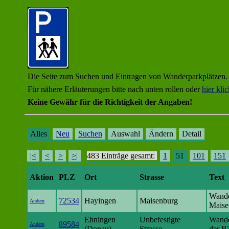
Die Seite zum Suchen und Eintragen von Wanderparkplätzen.
Für nähere Erläuterungen bitte nach unten rollen oder
hier kli
Keine Gewähr für die Richtigkeit der Angaben!
Alles
Neu
Suchen
Auswahl
Ändern
Detail
|<
<
>
>|
483 Einträge gesamt:
1
51
101
151
Aktion
PLZ
Ort
Strasse
Text
Wande
72534
Hayingen
Maisenburg
Ändern
Maise
Ehningen
Unbefestigte
Wande
89584
Ändern
(Donau)
Strasse
der B