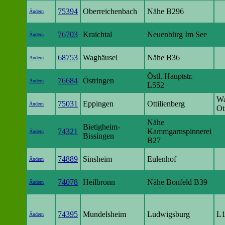
75394
Oberreichenbach
Nähe B296
Ändern
76703
Kraichtal
Neuenbürg Im See
Ändern
68753
Waghäusel
Nähe B36
Ändern
Östl. Hauptstr.
76684
Östringen
Ändern
L552
Wa
75031
Eppingen
Ottilienberg
Ändern
Ot
Nähe
Bietigheim-
74321
Kammgarnspinnerei
Ändern
Bissingen
B27
74889
Sinsheim
Eulenhof
Ändern
74078
Heilbronn
Nähe Bonfeld B39
Ändern
74395
Mundelsheim
Ludwigsburg
L1
Ändern