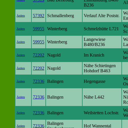
Al
B236
Wa
57392
Schmallenberg
Verlauf Alte Poststr.
Ändern
En
Wa
59955
Winterberg
Schmelzhütte L721
Ändern
Sc
Langewiese
Wa
59955
Winterberg
Ändern
B480/B236
La
Wa
72202
Nagold
Im Kranich
Ändern
be
Nähe Schietingen
72202
Nagold
Ändern
Hohdorf B463
Wa
72336
Balingen
Hegengasse
Ändern
Os
Wa
72336
Balingen
Nähe L442
Nä
Ändern
Ro
Wa
72336
Balingen
Weilstetten Lochstr.
Ändern
We
Balingen
72336
Hof Wannental
Ändern