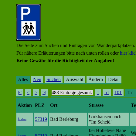
Die Seite zum Suchen und Eintragen von Wanderparkplätzen.
Für nähere Erläuterungen bitte nach unten rollen oder
hier kli
Keine Gewähr für die Richtigkeit der Angaben!
Alles
Neu
Suchen
Auswahl
Ändern
Detail
|<
<
>
>|
483 Einträge gesamt:
1
51
101
151
Aktion
PLZ
Ort
Strasse
Te
Girkhausen nach
57319
Bad Berleburg
Ändern
"Im Scheid"
bei Hoheleye Nähe
Wa
57319
Bad Berleburg
Einmündung B480
Ändern