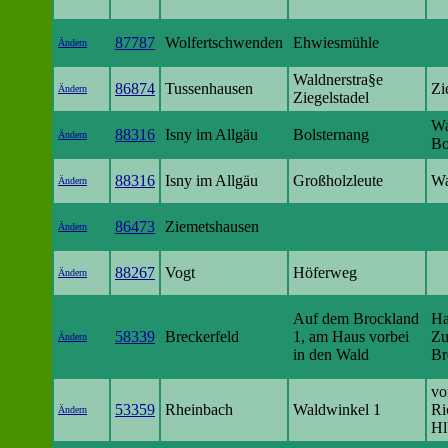
87787
Wolfertschwenden
Ehwiesmühle
Ändern
Waldnerstra§e
86874
Tussenhausen
Zi
Ändern
Ziegelstadel
Wa
88316
Isny im Allgäu
Bolsternang
Ändern
Bo
88316
Isny im Allgäu
Großholzleute
Wa
Ändern
86473
Ziemetshausen
Ändern
88267
Vogt
Höferweg
Ändern
Auf dem Brockland
Ha
58339
Breckerfeld
1, am Haus vorbei
Zu
Ändern
in den Wald
Br
vo
53359
Rheinbach
Waldwinkel 1
Ri
Ändern
Hl