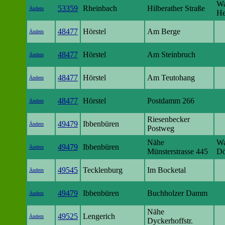
Wa
53359
Rheinbach
Hilberather Straße
Ändern
He
48477
Hörstel
Am Berge
Ändern
48477
Hörstel
Am Steinbruch
Ändern
48477
Hörstel
Am Teutohang
Ändern
48477
Hörstel
Postdamm 266
Ändern
Riesenbecker
49479
Ibbenbüren
Ändern
Postweg
Nähe
Wa
49479
Ibbenbüren
Ändern
Münsterstrasse 445
Dö
49545
Tecklenburg
Im Bocketal
Ändern
49479
Ibbenbüren
Buchholzer Damm
Ändern
Nähe
49525
Lengerich
Ändern
Dyckerhoffstr.