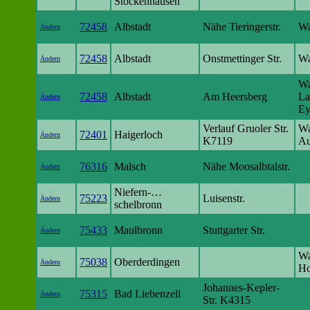
Stockenhausen
72458
Albstadt
Nähe Tieringerstr.
Wa
Ändern
72458
Albstadt
Onstmettinger Str.
Wa
Ändern
Wa
72458
Albstadt
Am Heersberg
La
Ändern
Ey
Verlauf Gruoler Str.
Wa
72401
Haigerloch
Ändern
K7119
Au
76316
Malsch
Nähe Moosalbtalstr.
Ändern
Niefern-…
75223
Luisenstr.
Ändern
schelbronn
75433
Maulbronn
Stuttgarter Str.
Ändern
Wa
75038
Oberderdingen
Ändern
Ho
Johannes-Kepler-
75315
Bad Liebenzell
Ändern
Str. K4315