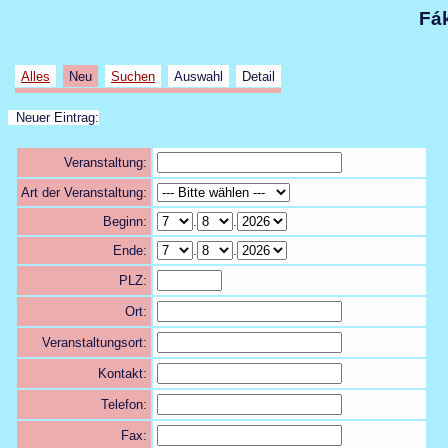
Fák
Alles
Neu
Suchen
Auswahl
Detail
Neuer Eintrag:
Veranstaltung:
Art der Veranstaltung:
Beginn:
.
.
Ende:
.
.
PLZ:
Ort:
Veranstaltungsort:
Kontakt:
Telefon:
Fax: