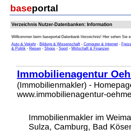
base
portal
Verzeichnis Nutzer-Datenbanken: Information
Willkommen beim baseportal-Datenbank-Verzeichnis! Hier sehen Sie e
Auto & Vekehr
-
Bildung & Wissenschaft
-
Computer & Internet
-
Freiz
& Politik
-
Reisen
-
Shops
-
Sport
-
Wirtschaft & Finanzen
Immobilienagentur Oe
(Immobilienmakler) - Homepag
www.immobilienagentur-oehme
Immobilienmakler im Weima
Sulza, Camburg, Bad Kösen