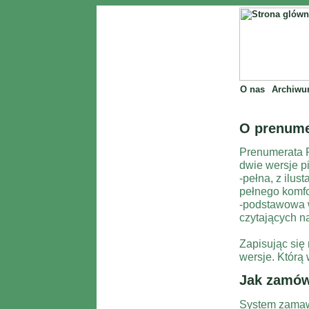
O nas
Archiw
O prenume
Prenumerata 
dwie wersje p
-pełna, z ilus
pełnego komfo
-podstawowa w
czytających n
Zapisując się
wersje. Którą 
Jak zamów
System zamawi