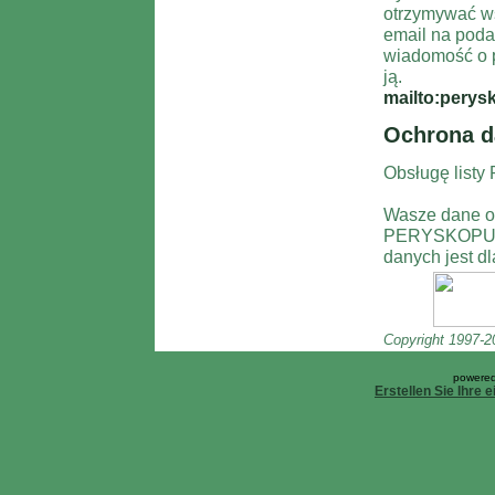
otrzymywać w
email na poda
wiadomość o pr
ją.
mailto:perys
Ochrona d
Obsługę listy
Wasze dane o
PERYSKOPU. L
danych jest d
Copyright 1997-
powered
Erstellen Sie Ihre