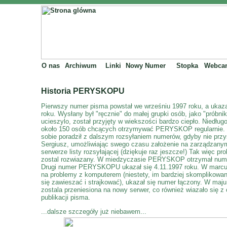
O nas
Archiwum
Linki
Nowy Numer
Stopka
Webca
Historia PERYSKOPU
Pierwszy numer pisma powstał we wrześniu 1997 roku, a ukazał
roku. Wysłany był "ręcznie" do małej grupki osób, jako "próbni
ucieszylo, został przyjęty w wiekszości bardzo ciepło. Niedługo
około 150 osób chcących otrzymywać PERYSKOP regularnie. 
sobie poradził z dalszym rozsyłaniem numerów, gdyby nie prz
Sergiusz, umożliwiając swego czasu założenie na zarządzany
serwerze listy rozsyłającej (dziękuje raz jeszcze!) Tak więc pr
zostal rozwiazany. W miedzyczasie PERYSKOP otrzymał num
Drugi numer PERYSKOPU ukazał się 4.11.1997 roku. W marcu
na problemy z komputerem (niestety, im bardziej skomplikowane
się zawieszać i strajkować), ukazał się numer łączony. W maju 
zostala przeniesiona na nowy serwer, co również wiazało się z
publikacji pisma.
...dalsze szczegóły już niebawem...