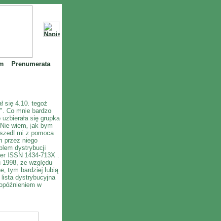
m
Prenumerata
 się 4.10. tegoż
k". Co mnie bardzo
 uzbierała się grupka
Nie wiem, jak bym
yszedl mi z pomoca
m przez niego
oblem dystrybucji
er ISSN 1434-713X .
 1998, ze względu
, tym bardziej lubią
lista dystrybucyjna
 opóźnieniem w