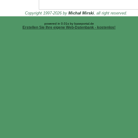
Copyright 1997-2026 by
Michał Mirski
, all right reserved.
powered in 0.01s by baseportal.de
Erstellen Sie Ihre eigene Web-Datenbank - kostenlos!