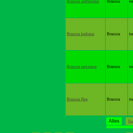
Brassia antherotes
Brassia
te
Brassia keiliana
Brassia
te
Brassia lanceana
Brassia
te
Brassia Rex
Brassia
te
Alles
Su