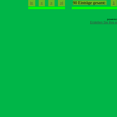
90 Einträge gesamt:
|<
<
>
>|
1
powered
Erstellen Sie Ihre