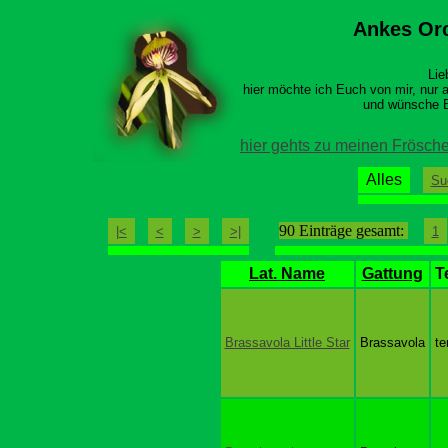
Ankes Or
Lie
hier möchte ich Euch von mir, nur a
und wünsche E
hier gehts zu meinen Frösch
Alles
Su
90 Einträge gesamt:
|<
<
>
>|
1
Lat. Name
Gattung
T
Brassavola Little Star
Brassavola
te