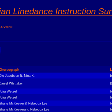
ian Linedance Instruction Su
2. Quartal
Choreograph
L
Ole Jacobsen ft. Nina K.
b
Daniel Whittaker
B
Julia Wetzel
b
Julia Wetzel
b
Shane McKeever & Rebecca Lee
b
Shane McKeeverand Rebecca Lee
b