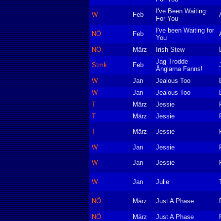
I've Been Waiting
W
Feb
For You
I've been Waiting for
NÖ
Feb
You
NÖ
März
Irish Stew
Jag Trodde
Stmk
Feb
Änglarna Fanns!
W
Jan
Jealous Too
W
Jan
Jealous Too
T
März
Jessie
T
März
Jessie
T
März
Jessie
W
Jan
Jessie
W
Jan
Jessie
W
Jan
Julie
NÖ
März
Just A Phase
NÖ
März
Just A Phase