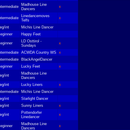
Madhouse Line
ntermediate
x
Dancers
Linedancemoves
ntermediate
x
Telfs
eg/int
Michis Line Dancer
eginner
Happy Feet
LD Osttirol -
eginner
x
Sundays
ntermediate
ACWDA Country WS
x
ntermediate
BlackAngelDancer
eginner
Lucky Feet
x
Madhouse Line
eg/int
Dancers
eg/int
Lucky Liners
x
ntermediate
Michis Line Dancer
eg/int
Starlight Dancer
eg/int
Sunny Liners
x
Pottendorfer
eg/int
x
Linedancer
Madhouse Line
eginner
x
Dancers