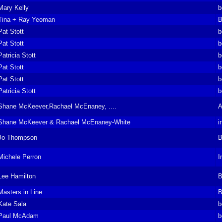
Mary Kelly
b
Tina + Ray Yeoman
B
Pat Stott
b
Pat Stott
b
Patricia Stott
b
Pat Stott
b
Pat Stott
b
Patricia Stott
b
Shane McKeever,Rachael McEnaney, ....
A
Shane McKeever & Rachael McEnaney-White
i
Jo Thompson
B
Michele Perron
I
Lee Hamilton
B
Masters in Line
B
Kate Sala
b
Paul McAdam
b