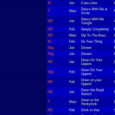
W
Jan
Cuba Libre
Dance With Me &
T
März
Smile
Dance With Me
NÖ
Jan
Tonight
NÖ
Feb
Deeply Completely
NÖ
März
Dip To The Bass
W
Feb
Do Your Thing
Sbg
Jan
Doreen
Sbg
Jan
Doreen
Down On Your
NÖ
Jan
Uppers
Down On Your
Sbg
Feb
Uppers
Down on your
NÖ
Feb
Uppers
Down the Road
NÖ
Jan
Apiece
Down to the
T
März
Honkytonk
NÖ
Feb
Drink to that