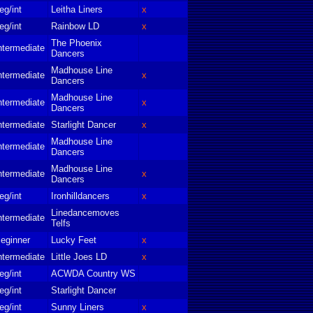
eg/int
Leitha Liners
x
eg/int
Rainbow LD
x
The Phoenix
ntermediate
Dancers
Madhouse Line
ntermediate
x
Dancers
Madhouse Line
ntermediate
x
Dancers
ntermediate
Starlight Dancer
x
Madhouse Line
ntermediate
Dancers
Madhouse Line
ntermediate
x
Dancers
eg/int
Ironhilldancers
x
Linedancemoves
ntermediate
Telfs
eginner
Lucky Feet
x
ntermediate
Little Joes LD
x
eg/int
ACWDA Country WS
eg/int
Starlight Dancer
eg/int
Sunny Liners
x