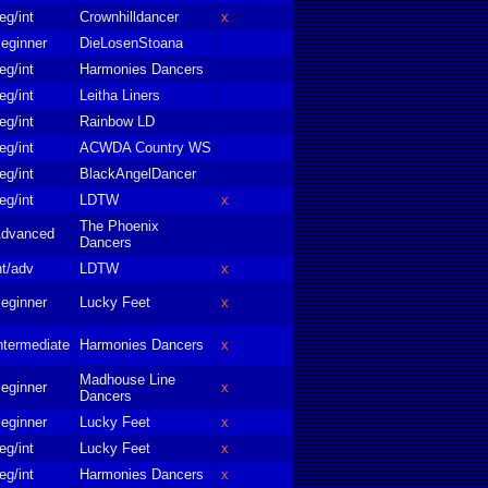
eg/int
Crownhilldancer
x
eginner
DieLosenStoana
eg/int
Harmonies Dancers
eg/int
Leitha Liners
eg/int
Rainbow LD
eg/int
ACWDA Country WS
eg/int
BlackAngelDancer
eg/int
LDTW
x
The Phoenix
dvanced
Dancers
nt/adv
LDTW
x
eginner
Lucky Feet
x
ntermediate
Harmonies Dancers
x
Madhouse Line
eginner
x
Dancers
eginner
Lucky Feet
x
eg/int
Lucky Feet
x
eg/int
Harmonies Dancers
x