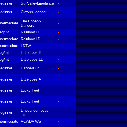
eginner
SunValleyLinedancer
x
eginner
Crownhilldancer
x
The Phoenix
ntermediate
x
Dancers
eg/int
Rainbow LD
x
ntermediate
Rainbow LD
x
ntermediate
LDTW
x
eg/int
Little Joes B
eg/int
Little Joes LD
x
eginner
Dance4Fun
x
eginner
Little Joes A
eginner
Lucky Feet
eginner
Lucky Feet
x
Linedancemoves
eginner
Telfs
ntermediate
ACWDA WS
x