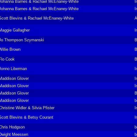
Johanna Barnes & Rachael McEnaney-White
I
Johanna Barnes & Rachael McEnaney-White
I
Scott Blevins & Rachael McEnaney-White
A
Maggie Gallagher
I
Jo Thompson Szymanski
B
Willie Brown
B
Flo Cook
B
Jonno Liberman
I
Maddison Glover
I
Maddison Glover
I
Maddison Glover
B
Maddison Glover
b
Christine Widler & Silvia Pfister
I
Scott Blevins & Betsy Courant
I
Chris Hodgson
b
Dwight Meessen
b