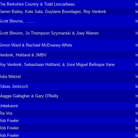
The Berkshire Country & Todd Lescarbeau
b
Darren Bailey, Kate Sala, Guylaine Bourdages, Roy Verdonk
b
Scott Blevins, ........
I
Scott Blevins, Jo Thompson Szymanski & Joey Warren
I
Simon Ward & Rachael McEnaney-White
I
Verdonk, Holtland & JMBV
I
Roy Verdonk, Sebastiaan Holtland, & José Miguel Belloque Vane
I
Julia Wetzel
I
Tobias Jentzsch
b
Maggie Gallagher & Gary O'Reilly
I
Unbekannt
B
Ria Vos
I
Rob Fowler
b
Rob Fowler
b
Rob Fowler
b