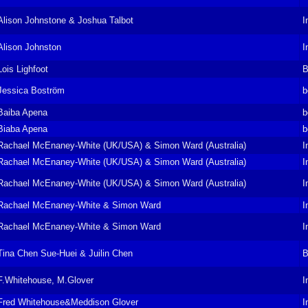
Alison Johnstone & Joshua Talbot
I
Alison Johnston
I
Lois Lighfoot
B
Jessica Boström
b
Baiba Apena
b
Biaba Apena
b
Rachael McEnaney-White (UK/USA) & Simon Ward (Australia)
I
Rachael McEnaney-White (UK/USA) & Simon Ward (Australia)
I
Rachael McEnaney-White (UK/USA) & Simon Ward (Australia)
I
Rachael McEnaney-White & Simon Ward
I
Rachael McEnaney-White & Simon Ward
I
Tina Chen Sue-Huei & Juilin Chen
B
F.Whitehouse, M.Glover
I
Fred Whitehouse&Meddison Glover
I