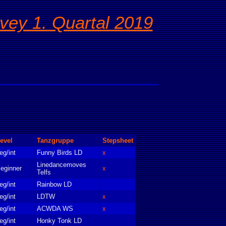
rvey 1. Quartal 2019
evel
Tanzgruppe
Stepsheet
eg/int
Funny Birds LD
x
Linedancemoves
eginner
x
Telfs
eg/int
Rainbow LD
eg/int
LDTW
x
eg/int
ACWDA WS
x
eg/int
Honky Tonk LD