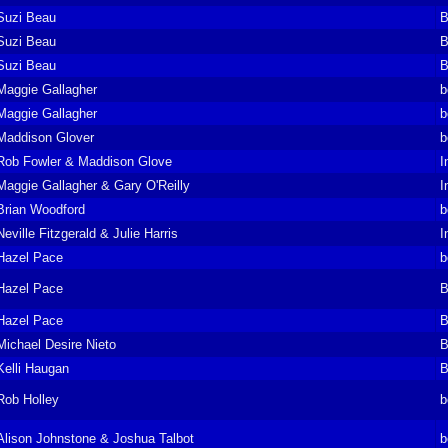
Suzi Beau
B
Suzi Beau
B
Suzi Beau
B
Maggie Gallagher
b
Maggie Gallagher
b
Maddison Glover
b
Rob Fowler & Maddison Glove
I
Maggie Gallagher & Gary O'Reilly
I
Brian Woodford
b
Neville Fitzgerald & Julie Harris
I
Hazel Pace
b
Hazel Pace
B
Hazel Pace
B
Michael Desire Nieto
B
Kelli Haugan
B
Rob Holley
b
Alison Johnstone & Joshua Talbot
b