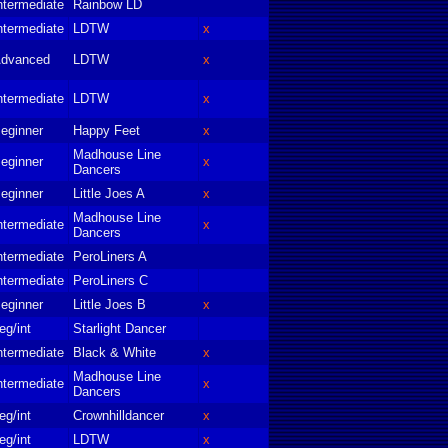
ntermediate
Rainbow LD
ntermediate
LDTW
x
dvanced
LDTW
x
ntermediate
LDTW
x
eginner
Happy Feet
x
Madhouse Line
eginner
x
Dancers
eginner
Little Joes A
x
Madhouse Line
ntermediate
x
Dancers
ntermediate
PeroLiners A
ntermediate
PeroLiners C
eginner
Little Joes B
x
eg/int
Starlight Dancer
ntermediate
Black & White
x
Madhouse Line
ntermediate
x
Dancers
eg/int
Crownhilldancer
x
eg/int
LDTW
x