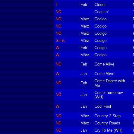
T
Feb
Closer
NÖ
Coastin´
NÖ
März
Codigo
NÖ
März
Codigo
NÖ
März
Codigo
Stmk
März
Codigo
W
Feb
Codigo
W
März
Codigo
NÖ
Feb
Come Alive
W
Jan
Come Alive
Come Dance with
NÖ
Feb
Me
Come Tomorrow
NÖ
Jan
(WH)
W
Jan
Cool Fool
NÖ
März
Country 2 Step
NÖ
März
Country Roads
NÖ
Jan
Cry To Me (WH)