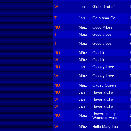
W
Jan
Globe Trottin'
T
Jan
Go Mama Go
NÖ
März
Good Vibes
T
März
Good vibes
T
März
Good vibes
NÖ
März
Graffiti
W
März
Graffiti
NÖ
Jan
Groovy Love
W
März
Groovy Love
NÖ
März
Gypsy Queen
NÖ
Jan
Havana Cha
W
Jan
Havana Cha
W
Jan
Havana Cha
Heaven in my
NÖ
März
Womans Eyes
W
März
Hello Mary Lou