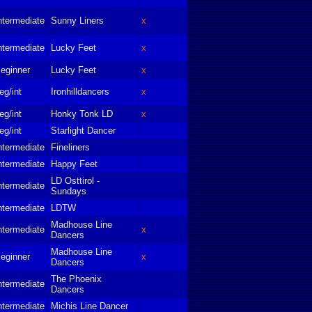
ntermediate
Sunny Liners
x
ntermediate
Lucky Feet
x
eginner
Lucky Feet
x
eg/int
Ironhilldancers
x
eg/int
Honky Tonk LD
x
eg/int
Starlight Dancer
ntermediate
Fineliners
ntermediate
Happy Feet
LD Osttirol -
ntermediate
Sundays
ntermediate
LDTW
Madhouse Line
ntermediate
x
Dancers
Madhouse Line
eginner
x
Dancers
The Phoenix
ntermediate
Dancers
ntermediate
Michis Line Dancer