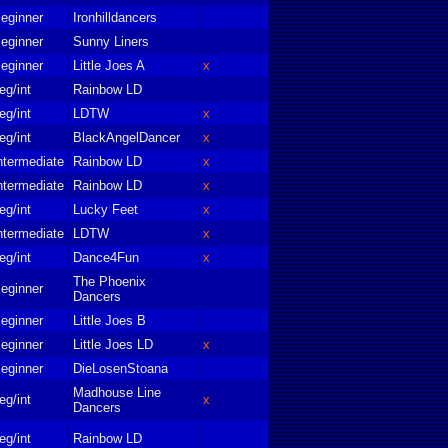
eginner
Ironhilldancers
eginner
Sunny Liners
eginner
Little Joes A
x
eg/int
Rainbow LD
eg/int
LDTW
x
eg/int
BlackAngelDancer
x
ntermediate
Rainbow LD
x
ntermediate
Rainbow LD
x
eg/int
Lucky Feet
x
ntermediate
LDTW
x
eg/int
Dance4Fun
x
The Phoenix
eginner
Dancers
eginner
Little Joes B
eginner
Little Joes LD
x
eginner
DieLosenStoana
Madhouse Line
eg/int
x
Dancers
eg/int
Rainbow LD