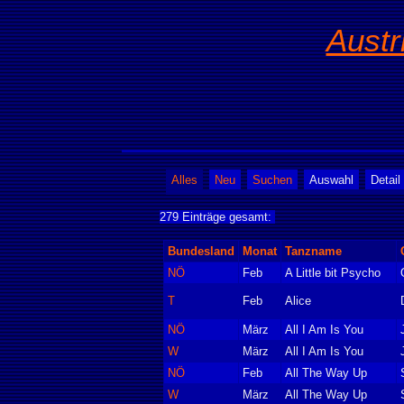
Austr
Alles
Neu
Suchen
Auswahl
Detail
279 Einträge gesamt:
Bundesland
Monat
Tanzname
NÖ
Feb
A Little bit Psycho
T
Feb
Alice
NÖ
März
All I Am Is You
W
März
All I Am Is You
NÖ
Feb
All The Way Up
W
März
All The Way Up