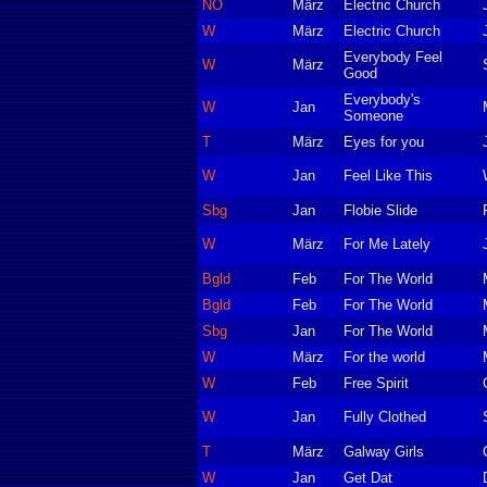
NÖ
März
Electric Church
W
März
Electric Church
Everybody Feel
W
März
Good
Everybody's
W
Jan
Someone
T
März
Eyes for you
W
Jan
Feel Like This
Sbg
Jan
Flobie Slide
W
März
For Me Lately
Bgld
Feb
For The World
Bgld
Feb
For The World
Sbg
Jan
For The World
W
März
For the world
W
Feb
Free Spirit
W
Jan
Fully Clothed
T
März
Galway Girls
W
Jan
Get Dat