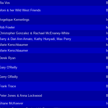
Ria Vos
B
Moni & her Wild West Friends
B
Angelique Kemerlings
I
Rob Fowler
b
Christopher Gonzalez & Rachael McEnaney-White
I
Barry & Dari Ann Amato, Kathy Hunyadi, Max Perry
I
Marie Kerschbaumer
b
Marie Kerschbaumer
b
Derek Ryan
B
Gary O'Reilly
B
Gerry OReilly
B
Frank Trace
B
Peter Jones & Anna Lockwood
B
Shane McKeever
I