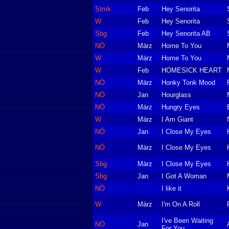
Stmk
Feb
Hey Senorita
W
Feb
Hey Senorita
Sbg
Feb
Hey Senorita AB
NÖ
März
Home To You
W
März
Home To You
W
Feb
HOMESICK HEART
NÖ
März
Honky Tonk Mood
NÖ
Jan
Hourglass
NÖ
März
Hungry Eyes
W
März
I Am Giant
NÖ
Jan
I Close My Eyes
NÖ
März
I Close My Eyes
Sbg
März
I Close My Eyes
Sbg
Jan
I Got A Woman
NÖ
I like it
W
März
I'm On A Roll
I've Been Waiting
NÖ
Jan
For You