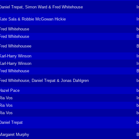
Daniel Trepat, Simon Ward & Fred Whitehouse
I
Kate Sala & Robbie McGowan Hickie
I
Fred Whitehouse
b
Fred Whitehouse
B
Fred Whitehousee
B
Karl-Harry Winson
I
Karl-Harry Winson
I
Fred Whitehouse
B
Fred Whitehouse, Daniel Trepat & Jonas Dahlgren
b
Hazel Pace
b
Ria Vos
I
Ria Vos
b
Ria Vos
b
Daniel Trepat
b
Margaret Murphy
B