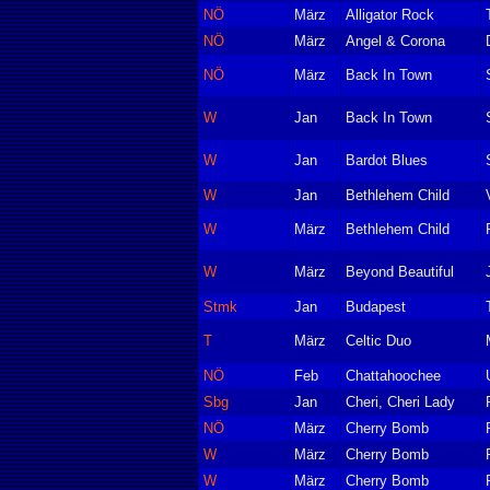
NÖ
März
Alligator Rock
NÖ
März
Angel & Corona
NÖ
März
Back In Town
W
Jan
Back In Town
W
Jan
Bardot Blues
W
Jan
Bethlehem Child
W
März
Bethlehem Child
W
März
Beyond Beautiful
Stmk
Jan
Budapest
T
März
Celtic Duo
NÖ
Feb
Chattahoochee
Sbg
Jan
Cheri, Cheri Lady
NÖ
März
Cherry Bomb
W
März
Cherry Bomb
W
März
Cherry Bomb