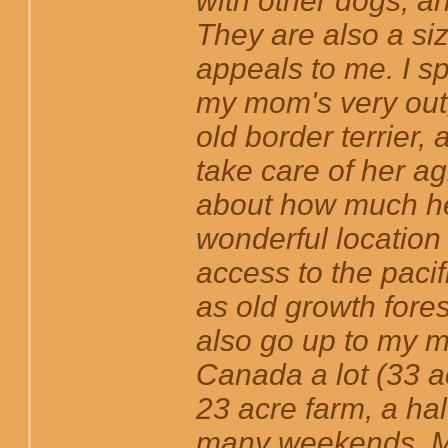
with other dogs, a
They are also a si
appeals to me. I sp
my mom's very outgo
old border terrier,
take care of her ag
about how much he 
wonderful location
access to the paci
as old growth fores
also go up to my m
Canada a lot (33 a
23 acre farm, a ha
many weekends. My