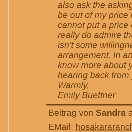
also ask the askin
be out of my price
cannot put a price 
really do admire t
isn't some willing
arrangement. In any
know more about yo
hearing back from 
Warmly,
Emily Buettner
Beitrag von
Sandra
a
EMail:
hosakararan