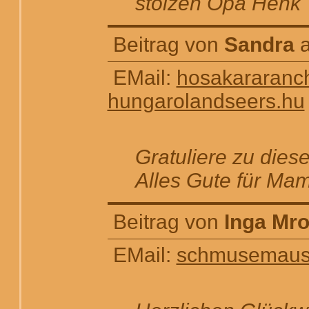
stolzen Opa Henk
Beitrag von
Sandra
a
EMail:
hosakararan
hungarolandseers.hu
Gratuliere zu dies
Alles Gute für Ma
Beitrag von
Inga Mr
EMail:
schmusemaus