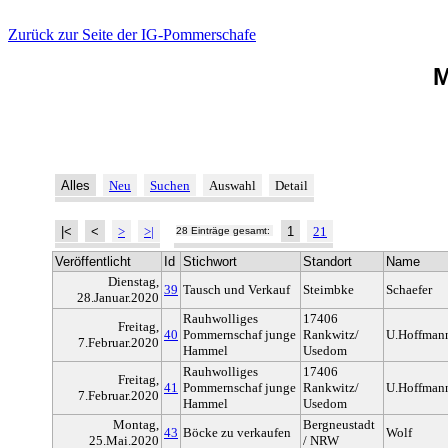
Zurück zur Seite der IG-Pommerschafe
M
Alles
Neu
Suchen
Auswahl
Detail
|<
<
>
>|
1
21
28 Einträge gesamt:
Veröffentlicht
Id
Stichwort
Standort
Name
Dienstag,
39
Tausch und Verkauf
Steimbke
Schaefer
28.Januar.2020
Rauhwolliges
17406
Freitag,
40
Pommernschaf junge
Rankwitz/
U.Hoffman
7.Februar.2020
Hammel
Usedom
Rauhwolliges
17406
Freitag,
41
Pommernschaf junge
Rankwitz/
U.Hoffman
7.Februar.2020
Hammel
Usedom
Montag,
Bergneustadt
43
Böcke zu verkaufen
Wolf
25.Mai.2020
/ NRW