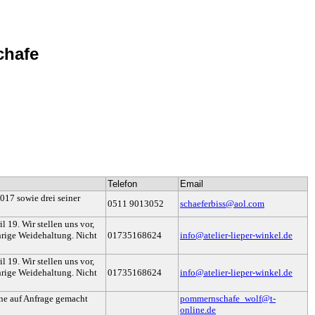
chafe
Telefon
Email
17 sowie drei seiner
0511 9013052
schaeferbiss@aol.com
19. Wir stellen uns vor,
ährige Weidehaltung. Nicht
01735168624
info@atelier-lieper-winkel.de
19. Wir stellen uns vor,
ährige Weidehaltung. Nicht
01735168624
info@atelier-lieper-winkel.de
e auf Anfrage gemacht
pommernschafe_wolf@t-
online.de