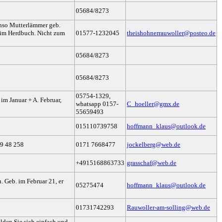
05684/8273
enso Mutterlämmer geb.
e im Herdbuch. Nicht zum
01577-1232045
theishohnerrauwoller@posteo.de
05684/8273
05684/8273
05754-1329,
im Januar + A. Februar,
whatsapp 0157-
C_hoeller@gmx.de
55659493
015110739758
hoffmann_klaus@outlook.de
09 48 258
0171 7668477
jockelberg@web.de
+4915168863733
grasschaf@web.de
Geb. im Februar 21, er
05275474
hoffmann_klaus@outlook.de
01731742293
Rauwoller-am-solling@web.de
den Sie sich einfach und