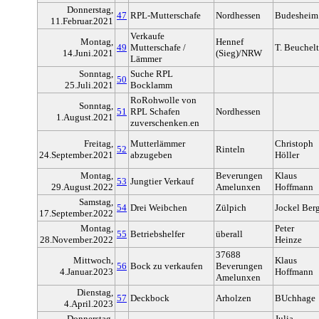
Donnerstag,
47
RPL-Mutterschafe
Nordhessen
Budesheim
11.Februar.2021
Verkaufe
Montag,
Hennef
49
Mutterschafe /
T. Beuchelt
14.Juni.2021
(Sieg)/NRW
Lämmer
Sonntag,
Suche RPL
50
25.Juli.2021
Bocklamm
RoRohwolle von
Sonntag,
51
RPL Schafen
Nordhessen
1.August.2021
zuverschenken.en
Freitag,
Mutterlämmer
Christoph
52
Rinteln
24.September.2021
abzugeben
Höller
Montag,
Beverungen
Klaus
53
Jungtier Verkauf
29.August.2022
Amelunxen
Hoffmann
Samstag,
54
Drei Weibchen
Zülpich
Jockel Ber
17.September.2022
Montag,
Peter
55
Betriebshelfer
überall
28.November.2022
Heinze
37688
Mittwoch,
Klaus
56
Bock zu verkaufen
Beverungen
4.Januar.2023
Hoffmann
Amelunxen
Dienstag,
57
Deckbock
Arholzen
BUchhage
4.April.2023
Donnerstag,
Julia