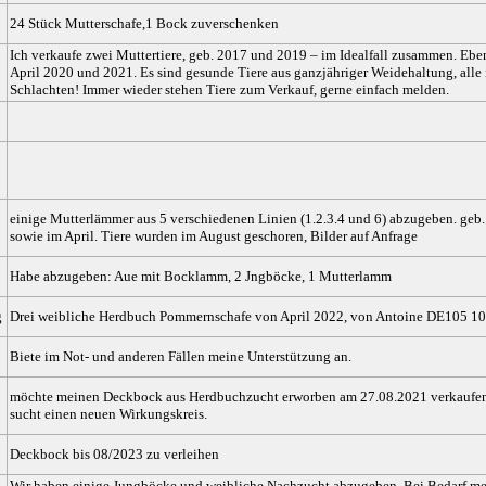
24 Stück Mutterschafe,1 Bock zuverschenken
Ich verkaufe zwei Muttertiere, geb. 2017 und 2019 – im Idealfall zusammen. Eb
April 2020 und 2021. Es sind gesunde Tiere aus ganzjähriger Weidehaltung, all
Schlachten! Immer wieder stehen Tiere zum Verkauf, gerne einfach melden.
einige Mutterlämmer aus 5 verschiedenen Linien (1.2.3.4 und 6) abzugeben. geb. 
sowie im April. Tiere wurden im August geschoren, Bilder auf Anfrage
Habe abzugeben: Aue mit Bocklamm, 2 Jngböcke, 1 Mutterlamm
g
Drei weibliche Herdbuch Pommernschafe von April 2022, von Antoine DE105 1
Biete im Not- und anderen Fällen meine Unterstützung an.
möchte meinen Deckbock aus Herdbuchzucht erworben am 27.08.2021 verkaufen. 
sucht einen neuen Wirkungskreis.
Deckbock bis 08/2023 zu verleihen
Wir haben einige Jungböcke und weibliche Nachzucht abzugeben. Bei Bedarf mel