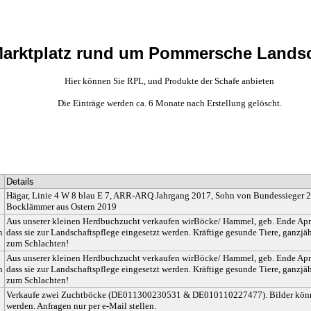
arktplatz rund um Pommersche Lands
Hier können Sie RPL, und Produkte der Schafe anbieten
Die Einträge werden ca. 6 Monate nach Erstellung gelöscht.
Details
Hägar, Linie 4 W 8 blau E 7, ARR-ARQ Jahrgang 2017, Sohn von Bundessieger 20
Bocklämmer aus Ostern 2019
Aus unserer kleinen Herdbuchzucht verkaufen wirBöcke/ Hammel, geb. Ende April 
n
dass sie zur Landschaftspflege eingesetzt werden. Kräftige gesunde Tiere, ganzj
zum Schlachten!
Aus unserer kleinen Herdbuchzucht verkaufen wirBöcke/ Hammel, geb. Ende April 
n
dass sie zur Landschaftspflege eingesetzt werden. Kräftige gesunde Tiere, ganzj
zum Schlachten!
Verkaufe zwei Zuchtböcke (DE011300230531 & DE010110227477). Bilder könn
werden. Anfragen nur per e-Mail stellen.