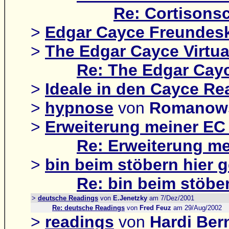
Re: Cortisons
>
Edgar Cayce Freundesk
>
The Edgar Cayce Virtua
Re: The Edgar Cayc
>
Ideale in den Cayce Re
>
hypnose
von
Romanow
>
Erweiterung meiner EC 
Re: Erweiterung me
>
bin beim stöbern hier g
Re: bin beim stöber
>
deutsche Readings
von
E.Jenetzky
am 7/Dez/2001
Re: deutsche Readings
von
Fred Feuz
am 29/Aug/2002
>
readings
von
Hardi Ber