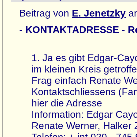
Beitrag von
E. Jenetzky
am
- KONTAKTADRESSE - Re
1. Ja es gibt Edgar-Cay
im kleinen Kreis getroff
Frag einfach Renate Wer
Kontaktschliessens (Fam
hier die Adresse
Information: Edgar Cay
Renate Werner, Halker Z
Telefon: + int 030 - 745