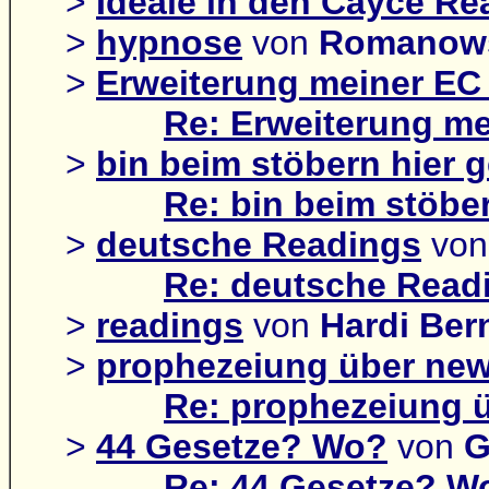
>
Ideale in den Cayce Re
>
hypnose
von
Romanow
>
Erweiterung meiner EC 
Re: Erweiterung me
>
bin beim stöbern hier g
Re: bin beim stöber
>
deutsche Readings
vo
Re: deutsche Read
>
readings
von
Hardi Ber
>
prophezeiung über new
Re: prophezeiung 
>
44 Gesetze? Wo?
von
G
Re: 44 Gesetze? W