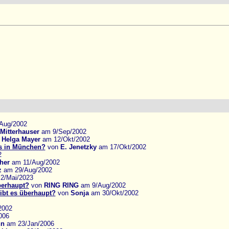
Aug/2002
 Mitterhauser
am 9/Sep/2002
n
Helga Mayer
am 12/Okt/2002
s in München?
von
E. Jenetzky
am 17/Okt/2002
2
her
am 11/Aug/2002
z
am 29/Aug/2002
2/Mai/2023
berhaupt?
von
RING RING
am 9/Aug/2002
ibt es überhaupt?
von
Sonja
am 30/Okt/2002
2002
006
nn
am 23/Jan/2006