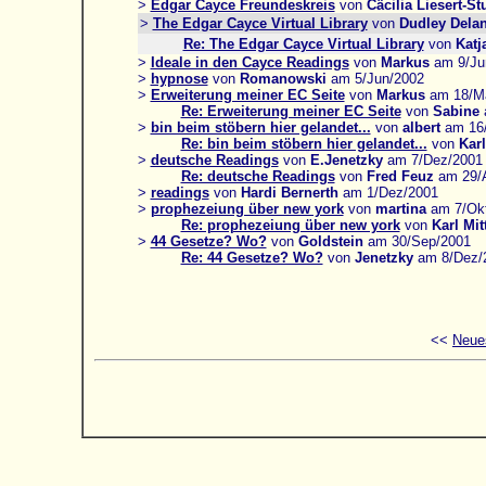
>
Edgar Cayce Freundeskreis
von
Cäcilia Liesert-S
>
The Edgar Cayce Virtual Library
von
Dudley Dela
Re: The Edgar Cayce Virtual Library
von
Katj
>
Ideale in den Cayce Readings
von
Markus
am 9/Ju
>
hypnose
von
Romanowski
am 5/Jun/2002
>
Erweiterung meiner EC Seite
von
Markus
am 18/Ma
Re: Erweiterung meiner EC Seite
von
Sabine
>
bin beim stöbern hier gelandet...
von
albert
am 16/
Re: bin beim stöbern hier gelandet...
von
Karl
>
deutsche Readings
von
E.Jenetzky
am 7/Dez/2001
Re: deutsche Readings
von
Fred Feuz
am 29/
>
readings
von
Hardi Bernerth
am 1/Dez/2001
>
prophezeiung über new york
von
martina
am 7/Okt
Re: prophezeiung über new york
von
Karl Mit
>
44 Gesetze? Wo?
von
Goldstein
am 30/Sep/2001
Re: 44 Gesetze? Wo?
von
Jenetzky
am 8/Dez/
<<
Neue