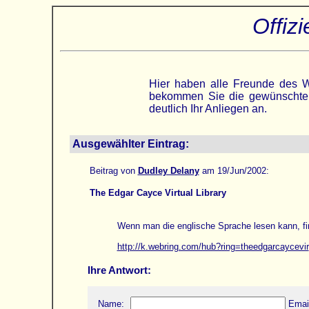
Offiz
Hier haben alle Freunde des We
bekommen Sie die gewünschte A
deutlich Ihr Anliegen an.
Ausgewählter Eintrag:
Beitrag von
Dudley Delany
am 19/Jun/2002:
The Edgar Cayce Virtual Library
Wenn man die englische Sprache lesen kann, fin
http://k.webring.com/hub?ring=theedgarcaycevir
Ihre Antwort:
Name:
Emai