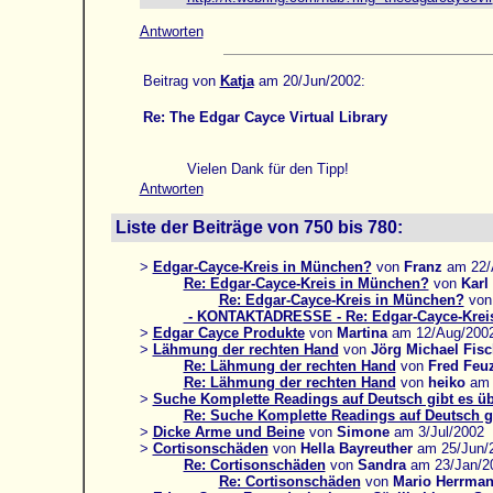
Antworten
Beitrag von
Katja
am 20/Jun/2002:
Re: The Edgar Cayce Virtual Library
Vielen Dank für den Tipp!
Antworten
Liste der Beiträge von 750 bis 780:
>
Edgar-Cayce-Kreis in München?
von
Franz
am 22/
Re: Edgar-Cayce-Kreis in München?
von
Karl
Re: Edgar-Cayce-Kreis in München?
vo
- KONTAKTADRESSE - Re: Edgar-Cayce-Krei
>
Edgar Cayce Produkte
von
Martina
am 12/Aug/200
>
Lähmung der rechten Hand
von
Jörg Michael Fisc
Re: Lähmung der rechten Hand
von
Fred Feu
Re: Lähmung der rechten Hand
von
heiko
am 
>
Suche Komplette Readings auf Deutsch gibt es ü
Re: Suche Komplette Readings auf Deutsch g
>
Dicke Arme und Beine
von
Simone
am 3/Jul/2002
>
Cortisonschäden
von
Hella Bayreuther
am 25/Jun/
Re: Cortisonschäden
von
Sandra
am 23/Jan/2
Re: Cortisonschäden
von
Mario Herrma