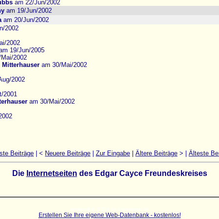
tubbs
am 22/Jun/2002
ny
am 19/Jun/2002
a
am 20/Jun/2002
n/2002
i/2002
am 19/Jun/2005
Mai/2002
 Mitterhauser
am 30/Mai/2002
Aug/2002
/2001
terhauser
am 30/Mai/2002
2002
ste Beiträge
| <
Neuere Beiträge
|
Zur Eingabe
|
Ältere Beiträge
> |
Älteste Be
Die
Internetseiten
des Edgar Cayce Freundeskreises
powered in 0.01s by baseportal.de
Erstellen Sie Ihre eigene Web-Datenbank - kostenlos!