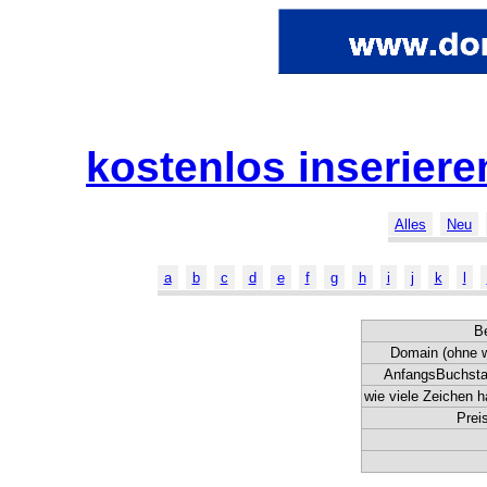
kostenlos inserie
Alles
Neu
a
b
c
d
e
f
g
h
i
j
k
l
B
Domain (ohne w
AnfangsBuchsta
wie viele Zeichen h
Preis