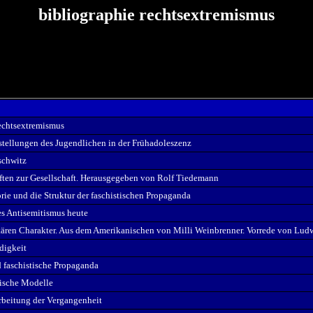
bibliographie rechtsextremismus
echtsextremismus
rstellungen des Jugendlichen in der Frühadoleszenz
schwitz
riften zur Gesellschaft. Herausgegeben von Rolf Tiedemann
ie und die Struktur der faschistischen Propaganda
s Antisemitismus heute
tären Charakter. Aus dem Amerikanischen von Milli Weinbrenner. Vorrede von Lud
digkeit
 faschistische Propaganda
tische Modelle
rbeitung der Vergangenheit