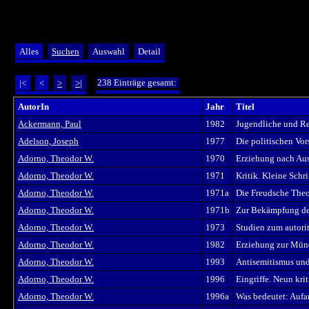
Alles
Suchen
Auswahl
Detail
238 Einträge gesamt:
|<
<
>
>|
AutorIn
Jahr
Titel
Ackermann, Paul
1982
Jugendliche und R
Adelson, Joseph
1977
Die politischen Vo
Adorno, Theodor W.
1970
Erziehung nach Au
Adorno, Theodor W.
1971
Kritik. Kleine Sch
Adorno, Theodor W.
1971a
Die Freudsche Theor
Adorno, Theodor W.
1971b
Zur Bekämpfung de
Adorno, Theodor W.
1973
Studien zum autori
Adorno, Theodor W.
1982
Erziehung zur Mün
Adorno, Theodor W.
1993
Antisemitismus und
Adorno, Theodor W.
1996
Eingriffe. Neun kri
Adorno, Theodor W.
1996a
Was bedeutet: Aufa