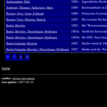
Aschwanden, Dirk
1994
Jugendlicher Recht
Assheuer, Thomas / Sarkowicz, Hans
1990
Rechtsradikale in D
Backes, Uwe / Jesse, Eckhard
1989
Politischer Extrem
Backes, Uwe / Moreau, Patrick
1993
Die extreme Rechte
Bailer, Brigitte
1993
Der "Revisionismus
Bailer, Brigitte / Neugebauer, Wolfgang
1993a
Abriß der Entwickl
Bailer, Brigitte / Neugebauer, Wolfgang
1993b
Die FPÖ: Vom Li­be­
Bailer-Galanda, Brigitte
1995
Haider wörtlich. Fü
Bailer-Galanda, Brigitte / Neugebauer, Wolfgang
1997
Haider und die "Fre
|<
<
>
>|
home
author:
gregor herrmann
last update:
2007-04-10