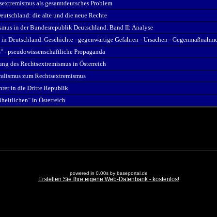
sextremismus als gesamtdeutsches Problem
eutschland: die alte und die neue Rechte
ismus in der Bundesrepublik Deutschland. Band II: Analyse
 in Deutschland. Geschichte - gegenwärtige Gefahren - Ursachen - Gegenmaßnahm
" - pseudowissenschaftliche Propaganda
ung des Rechtsextremismus in Österreich
ra­lis­mus zum Rechtsextremismus
hrer in die Dritte Republik
iheitlichen" in Österreich
powered in 0.00s by baseportal.de
Erstellen Sie Ihre eigene Web-Datenbank - kostenlos!