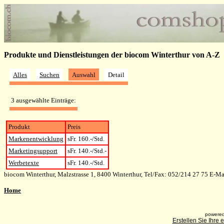
Produkte und Dienstleistungen der biocom Winterthur von A-Z
Alles
Suchen
Auswahl
Detail
3 ausgewählte Einträge:
Produkt
Preis
Markenentwicklung
sFr. 160.-/Std.
Marketingsupport
sFr. 140.-/Std.-
Werbetexte
sFr. 140.-/Std.
biocom Winterthur, Malzstrasse 1, 8400 Winterthur, Tel/Fax: 052/214 27 75 E-Ma
Home
powered
Erstellen Sie Ihre