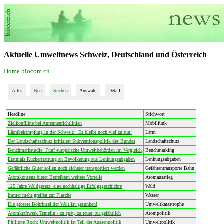
Aktuelle Umweltnews Schweiz, Deutschland und Österreich
Home biocom.ch
Alles
Neu
Suchen
Auswahl
Detail
Headline
Stichwort
Zielkonflikte bei Antennenrichtlinien
Mobilfunk
Lärmbekämpfung in der Schweiz : Es bleibt noch viel zu tun!
Lärm
Der Landschaftsschutz kritisiert Subventionspolitik des Bundes
Landschaftschutz
Benchmarkstudie: Fünf europäische Umweltbehörden im Vergleich
Benchmarking
Erstmals Rückerstattung an Bevölkerung aus Lenkungsabgaben
Lenkungsabgaben
Gefährliche Güter sollen noch sicherer transportiert werden
Gefahrentransporte Bahn
Atomkonsens bietet Betreibern weitere Vorteile
Atomausstieg
125 Jahre Waldgesetz: eine nachhaltige Erfolgsgeschichte
Wald
Immer mehr greifen zur Flasche
Wasser
Die grösste Bohrinsel der Welt ist gesunken!
Umweltkatastrophe
Atomkraftwerk Temelin - zu spät, zu teuer, zu gefährlich
Atompolitik
Philippe Roch: Umweltpolitik ist Teil der Aussenpolitik
Umweltpolitik