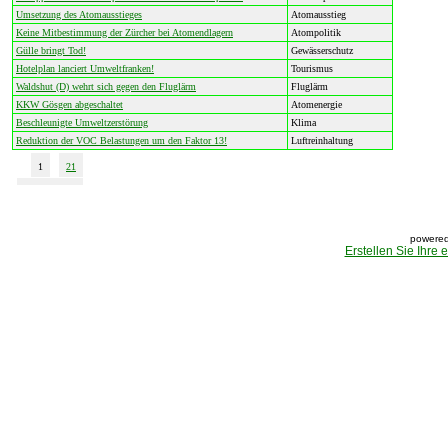
Umsetzung des Atomausstieges
Atomausstieg
Keine Mitbestimmung der Zürcher bei Atomendlagern
Atompolitik
Gülle bringt Tod!
Gewässerschutz
Hotelplan lanciert Umweltfranken!
Tourismus
Waldshut (D) wehrt sich gegen den Fluglärm
Fluglärm
KKW Gösgen abgeschaltet
Atomenergie
Beschleunigte Umweltzerstörung
Klima
Reduktion der VOC Belastungen um den Faktor 13!
Luftreinhaltung
1
21
powered
Erstellen Sie Ihre