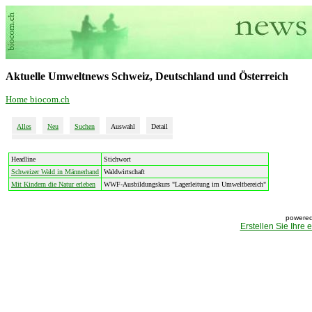
Aktuelle Umweltnews Schweiz, Deutschland und Österreich
Home biocom.ch
Alles
Neu
Suchen
Auswahl
Detail
Headline
Stichwort
Schweizer Wald in Männerhand
Waldwirtschaft
Mit Kindern die Natur erleben
WWF-Ausbildungskurs "Lagerleitung im Umweltbereich"
powered
Erstellen Sie Ihre