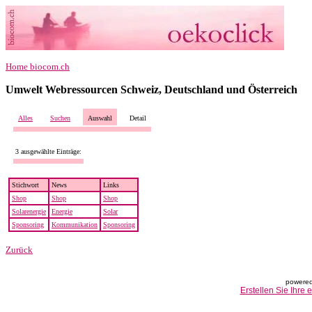
Home biocom.ch
Umwelt Webressourcen Schweiz, Deutschland und Österreich
Alles
Suchen
Auswahl
Detail
3 ausgewählte Einträge:
Stichwort
News
Links
Shop
Shop
Shop
Solarenergie
Energie
Solar
Sponsoring
Kommunikation
Sponsoring
Zurück
powered
Erstellen Sie Ihre