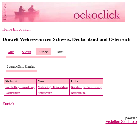
Home biocom.ch
Umwelt Webressourcen Schweiz, Deutschland und Österreich
Alles
Suchen
Auswahl
Detail
2 ausgewählte Einträge:
Stichwort
News
Links
Nachhaltige Enwicklung
Nachhaltige Entwicklung
Nachhaltige Entwicklung
Naturschutz
Naturschutz
Naturschutz
Zurück
powered
Erstellen Sie Ihre